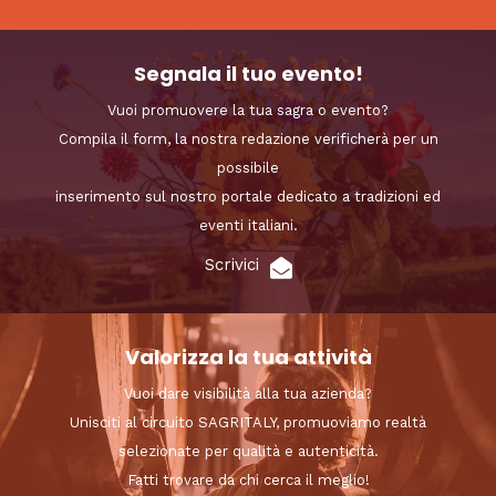
Segnala il tuo evento!
Vuoi promuovere la tua sagra o evento?
Compila il form, la nostra redazione verificherà per un
possibile
inserimento sul nostro portale dedicato a tradizioni ed
eventi italiani.
Scrivici
Valorizza la tua attività
Vuoi dare visibilità alla tua azienda?
Unisciti al circuito SAGRITALY, promuoviamo realtà
selezionate per qualità e autenticità.
Fatti trovare da chi cerca il meglio!