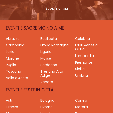
Scopri di più
EVENTI E SAGRE VICINO A ME
Abruzzo
Basilicata
Calabria
Campania
Emilia Romagna
Friuli Venezia
Giulia
Lazio
Liguria
Lombardia
Marche
Molise
Piemonte
Puglia
Sardegna
Sicilia
Toscana
Trentino Alto
Adige
Umbria
Valle d’Aosta
Veneto
EVENTI E FESTE IN CITTÀ
Asti
Bologna
Cuneo
Firenze
Livorno
Matera