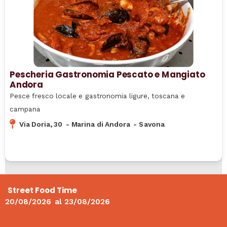
Pescheria Gastronomia Pescato e Mangiato
Andora
Pesce fresco locale e gastronomia ligure, toscana e
campana
Via Doria, 30
-
Marina di Andora
-
Savona
Street Food Time
20/08/2026
al
23/08/2026