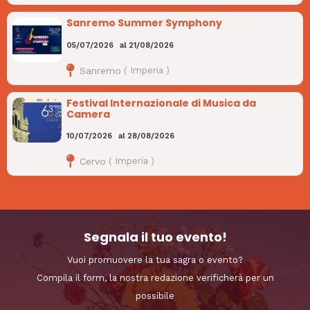
Sanremo Summer Symphony
05/07/2026
al
21/08/2026
Sanremo
(
Imperia
)
Festival Internazionale di Musica da
Camera
10/07/2026
al
28/08/2026
Cervo
(
Imperia
)
Segnala il tuo evento!
Vuoi promuovere la tua sagra o evento?
Compila il form, la nostra redazione verificherà per un
possibile