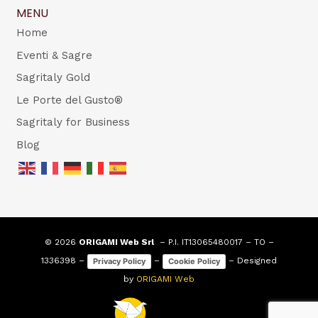
MENU
Home
Eventi & Sagre
Sagritaly Gold
Le Porte del Gusto®
Sagritaly for Business
Blog
© 2026
ORIGAMI Web Srl
– P.I. IT13065480017 – TO –
1336398 –
–
– Designed
Privacy Policy
Cookie Policy
by
ORIGAMI Web