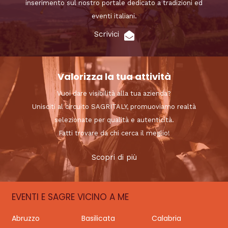
inserimento sul nostro portale dedicato a tradizioni ed
eventi italiani.
Scrivici
Valorizza la tua attività
Vuoi dare visibilità alla tua azienda?
Unisciti al circuito SAGRITALY, promuoviamo realtà
selezionate per qualità e autenticità.
Fatti trovare da chi cerca il meglio!
Scopri di più
EVENTI E SAGRE VICINO A ME
Abruzzo
Basilicata
Calabria