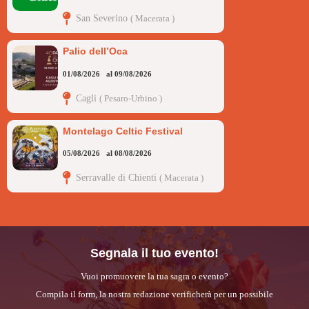
San Severino
(
Macerata
)
Palio dell’Oca
01/08/2026
al
09/08/2026
Cagli
(
Pesaro-Urbino
)
Montelago Celtic Festival
05/08/2026
al
08/08/2026
Serravalle di Chienti
(
Macerata
)
Segnala il tuo evento!
Vuoi promuovere la tua sagra o evento?
Compila il form, la nostra redazione verificherà per un possibile