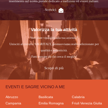
inserimento sul nostro portale dedicato a tradizioni ed eventi italiani.
Scrivici
Valorizza la tua attività
Vuoi dare visibilità alla tua azienda?
Unisciti al circuito SAGRITALY, promuoviamo realtà selezionate per
qualità e autenticità.
Fatti trovare da chi cerca il meglio!
Scopri di più
EVENTI E SAGRE VICINO A ME
Abruzzo
Basilicata
Calabria
Campania
Emilia Romagna
Friuli Venezia Giulia