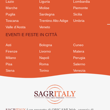
Lazio
Liguria
Lombardia
Marche
Molise
Piemonte
Puglia
Sardegna
Sicilia
Toscana
Trentino Alto Adige
Umbria
Valle d’Aosta
Veneto
EVENTI E FESTE IN CITTÀ
Asti
Bologna
Cuneo
Firenze
Livorno
Matera
Milano
Napoli
Perugia
Pisa
Roma
Salerno
Siena
Torino
Venezia
SAGR
ITALY
è un progetto di ORIGAMI Web, agenzia di