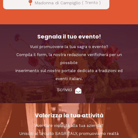
Madonna di Campiglio
(
Trento
)
Segnala il tuo evento!
Vuoi promuovere la tua sagra o evento?
Compila il form, la nostra redazione verificherà per un
possibile
inserimento sul nostro portale dedicato a tradizioni ed
eventi italiani.
Scrivici
Valorizza la tua attività
Vuoi dare visibilità alla tua azienda?
Unisciti al circuito SAGRITALY, promuoviamo realtà