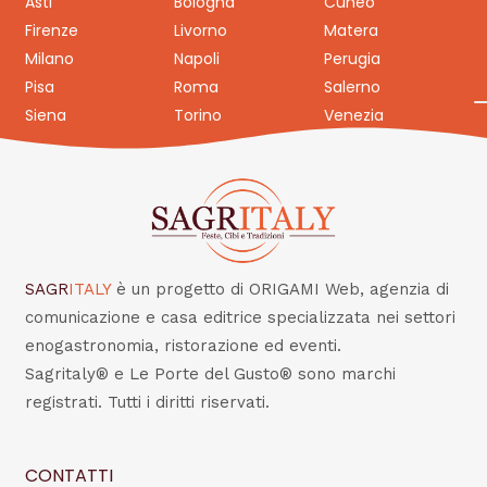
Asti
Bologna
Cuneo
Firenze
Livorno
Matera
Milano
Napoli
Perugia
Pisa
Roma
Salerno
Siena
Torino
Venezia
SAGR
ITALY
è un progetto di ORIGAMI Web, agenzia di
comunicazione e casa editrice specializzata nei settori
enogastronomia, ristorazione ed eventi.
Sagritaly® e Le Porte del Gusto® sono marchi
registrati. Tutti i diritti riservati.
CONTATTI