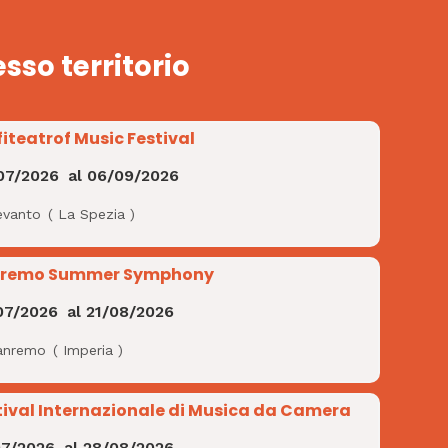
esso territorio
iteatrof Music Festival
07/2026
al
06/09/2026
evanto
(
La Spezia
)
remo Summer Symphony
07/2026
al
21/08/2026
anremo
(
Imperia
)
tival Internazionale di Musica da Camera
07/2026
al
28/08/2026