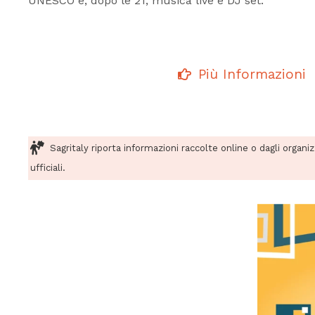
UNESCO e, dopo le 21, musica live e DJ set.
Più Informazioni
Sagritaly riporta informazioni raccolte online o dagli organi
ufficiali.