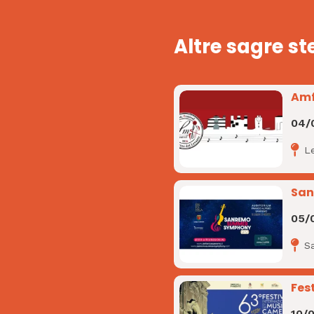
Altre sagre st
Amf
04/
L
San
05/
S
Fes
10/