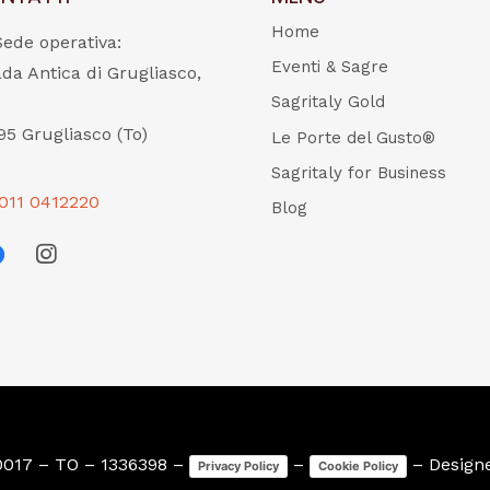
Home
Sede operativa:
Eventi & Sagre
ada Antica di Grugliasco,
Sagritaly Gold
95 Grugliasco (To)
Le Porte del Gusto®
Sagritaly for Business
011 0412220
Blog
0017 – TO – 1336398 –
–
– Design
Privacy Policy
Cookie Policy