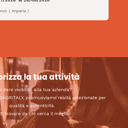
ervo
(
Imperia
)
rizza la tua attività
i dare visibilità alla tua azienda?
to SAGRITALY, promuoviamo realtà selezionate per
qualità e autenticità.
tti trovare da chi cerca il meglio!