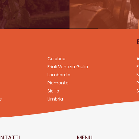
Calabria
A
Friuli Venezia Giulia
F
Lombardia
M
Piemonte
P
Sicilia
S
e
Umbria
NTATTI
MENU