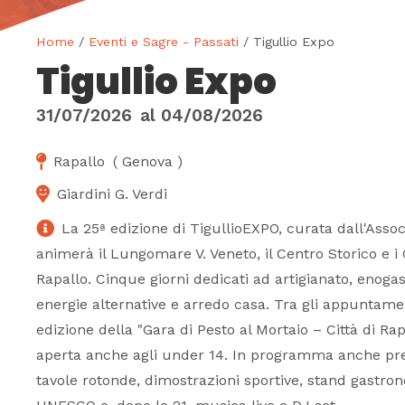
Home
/
Eventi e Sagre - Passati
/ Tigullio Expo
Tigullio Expo
31/07/2026
al
04/08/2026
Rapallo
(
Genova
)
Giardini G. Verdi
La 25ª edizione di TigullioEXPO, curata dall'Assoc
animerà il Lungomare V. Veneto, il Centro Storico e i G
Rapallo. Cinque giorni dedicati ad artigianato, enoga
energie alternative e arredo casa. Tra gli appuntament
edizione della "Gara di Pesto al Mortaio – Città di Ra
aperta anche agli under 14. In programma anche prese
tavole rotonde, dimostrazioni sportive, stand gastro