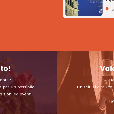
C
nto!
Valo
vento?
Vuo
à per un possibile
Unisciti al circui
dizioni ed eventi
Fa