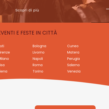
Scopri di più
EVENTI E FESTE IN CITTÀ
sti
Bologna
Cuneo
irenze
Livorno
Matera
ilano
Napoli
Perugia
isa
Roma
Salerno
iena
Torino
Venezia