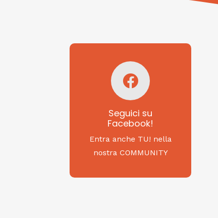
Seguici su
Facebook!
SAGRITALY
Seguici su
Facebook!
Feste, cibi e tradizioni
da Nord a Sud...
Entra anche TU! nella
nostra COMMUNITY