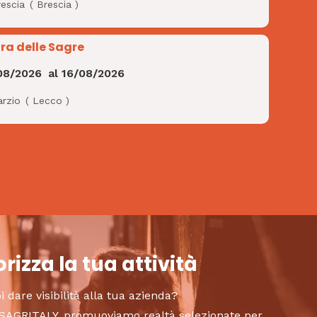
rescia
(
Brescia
)
ra delle Sagre
08/2026
al
16/08/2026
arzio
(
Lecco
)
rizza la tua attività
i dare visibilità alla tua azienda?
to SAGRITALY, promuoviamo realtà selezionate per