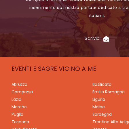
inserimento sul nostro portale dedicato a tra
italiani.
Scrivici
EVENTI E SAGRE VICINO A ME
Abruzzo
Basilicata
Campania
Emilia Romagna
Lazio
Liguria
Marche
Molise
Puglia
Sardegna
Toscana
Trentino Alto Adig