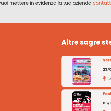
vuoi mettere in evidenza la tua azienda
contatt
Altre sagre st
Ser
23/
S
Fes
05/