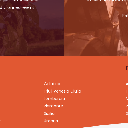
dizioni ed eventi
Fa
Calabria
A
Friuli Venezia Giulia
F
Lombardia
M
Piemonte
P
Sicilia
S
e
Umbria