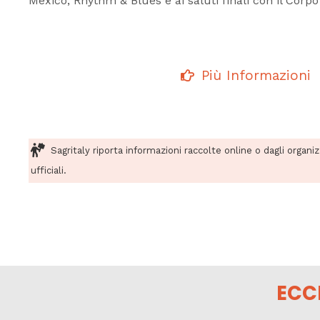
México, Rhythm & Blues e ai saluti finali con il Corpo
Più Informazioni
Sagritaly riporta informazioni raccolte online o dagli organi
ufficiali.
ECC