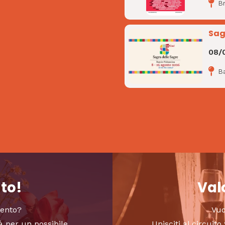
B
Sag
08/
B
nto!
Valo
vento?
Vuo
à per un possibile
Unisciti al circui