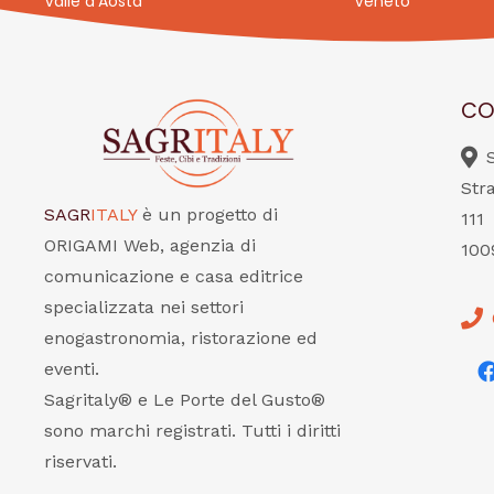
Valle d’Aosta
Veneto
CO
Str
SAGR
ITALY
è un progetto di
111
ORIGAMI Web, agenzia di
100
comunicazione e casa editrice
specializzata nei settori
enogastronomia, ristorazione ed
eventi.
Sagritaly® e Le Porte del Gusto®
sono marchi registrati. Tutti i diritti
riservati.