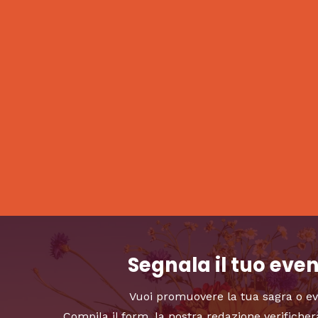
Segnala il tuo eve
Vuoi promuovere la tua sagra o e
Compila il form, la nostra redazione verificher