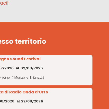
aci!
esso territorio
egno Sound Festival
07/2026
al
09/08/2026
eregno
(
Monza e Brianza
)
ta di Radio Onda d’Urto
08/2026
al
22/08/2026