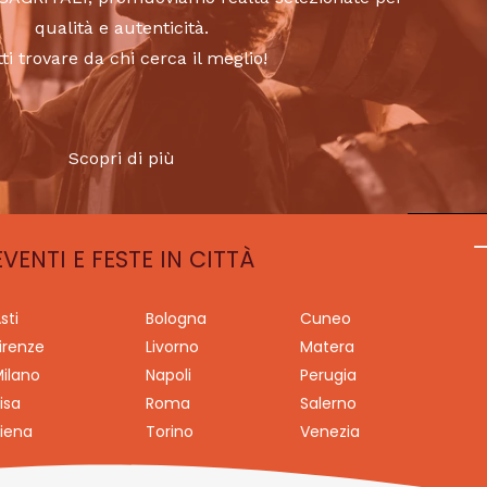
qualità e autenticità.
tti trovare da chi cerca il meglio!
Scopri di più
EVENTI E FESTE IN CITTÀ
sti
Bologna
Cuneo
irenze
Livorno
Matera
ilano
Napoli
Perugia
isa
Roma
Salerno
iena
Torino
Venezia