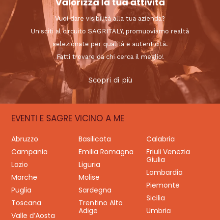
Valorizza la tua attività
Vuoi dare visibilità alla tua azienda?
Unisciti al circuito SAGRITALY, promuoviamo realtà
selezionate per qualità e autenticità.
Fatti trovare da chi cerca il meglio!
Scopri di più
EVENTI E SAGRE VICINO A ME
Abruzzo
Basilicata
Calabria
Campania
Emilia Romagna
Friuli Venezia
Giulia
Lazio
Liguria
Lombardia
Marche
Molise
Piemonte
Puglia
Sardegna
Sicilia
Toscana
Trentino Alto
Adige
Umbria
Valle d’Aosta