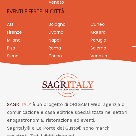
Veneto
EVENTI E FESTE IN CITTÀ
Asti
Bologna
Cuneo
Firenze
Livorno
Matera
Milano
Napoli
Perugia
Pisa
Roma
Salerno
Siena
Torino
Venezia
SAGR
ITALY
è un progetto di ORIGAMI Web, agenzia di
comunicazione e casa editrice specializzata nei settori
enogastronomia, ristorazione ed eventi.
Sagritaly® e Le Porte del Gusto® sono marchi