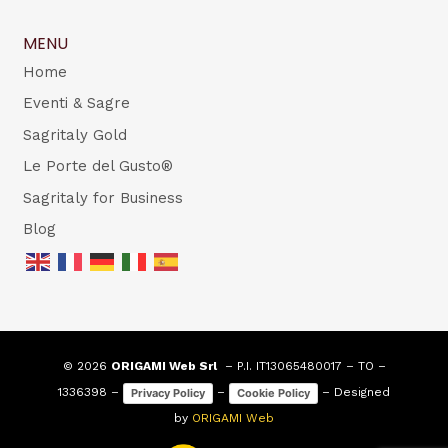
MENU
Home
Eventi & Sagre
Sagritaly Gold
Le Porte del Gusto®
Sagritaly for Business
Blog
© 2026
ORIGAMI Web Srl
– P.I. IT13065480017 – TO –
1336398 –
–
– Designed
Privacy Policy
Cookie Policy
by
ORIGAMI Web