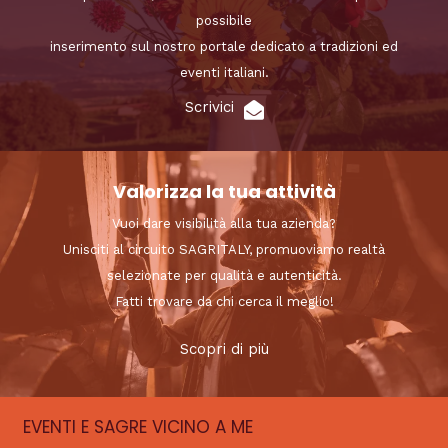
possibile
inserimento sul nostro portale dedicato a tradizioni ed
eventi italiani.
Scrivici
Valorizza la tua attività
Vuoi dare visibilità alla tua azienda?
Unisciti al circuito SAGRITALY, promuoviamo realtà
selezionate per qualità e autenticità.
Fatti trovare da chi cerca il meglio!
Scopri di più
EVENTI E SAGRE VICINO A ME