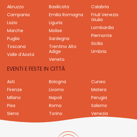
Abruzzo
Basilicata
Calabria
Campania
Emilia Romagna
Friuli Venezia
Giulia
Lazio
Liguria
Lombardia
Marche
Molise
Piemonte
Puglia
Sardegna
Sicilia
Toscana
Trentino Alto
Adige
Umbria
Valle d’Aosta
Veneto
EVENTI E FESTE IN CITTÀ
Asti
Bologna
Cuneo
Firenze
Livorno
Matera
Milano
Napoli
Perugia
Pisa
Roma
Salerno
Siena
Torino
Venezia