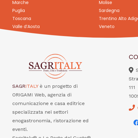
Marche
Molise
Puglia
Sardegna
Toscana
Trentino Alto Adig
Valle d’Aosta
Veneto
CO
Str
SAGR
ITALY
è un progetto di
111
ORIGAMI Web, agenzia di
100
comunicazione e casa editrice
specializzata nei settori
enogastronomia, ristorazione ed
eventi.
Sagritaly® e Le Porte del Gusto®