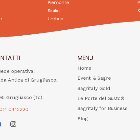
Piemonte
P
Sicilia
S
e
Umbria
NTATTI
MENU
Home
Sede operativa:
Eventi & Sagre
ada Antica di Grugliasco,
Sagritaly Gold
95 Grugliasco (To)
Le Porte del Gusto®
Sagritaly for Business
011 0412220
Blog