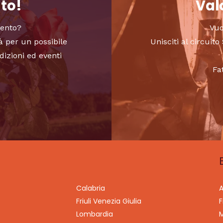
nto!
Valo
vento?
Vuo
à per un possibile
Unisciti al circui
dizioni ed eventi
Fa
Calabria
A
Friuli Venezia Giulia
F
Lombardia
M