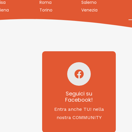
isa
Roma
Salerno
iena
Torino
Venezia
Seguici su
Facebook!
SAGRITALY
Seguici su
Facebook!
Feste, cibi e tradizioni
da Nord a Sud...
Entra anche TU! nella
nostra COMMUNITY