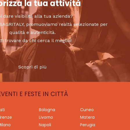
rizza la tua attività
i dare visibilità alla tua azienda?
to SAGRITALY, promuoviamo realtà selezionate per
qualità e autenticità.
tti trovare da chi cerca il meglio!
Scopri di più
EVENTI E FESTE IN CITTÀ
sti
Bologna
Cuneo
irenze
Livorno
Matera
ilano
Napoli
Perugia