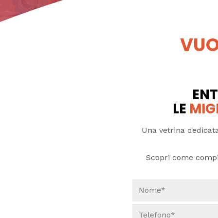
VUO
ENT
LE
MIG
Una vetrina dedicata
Scopri come compi