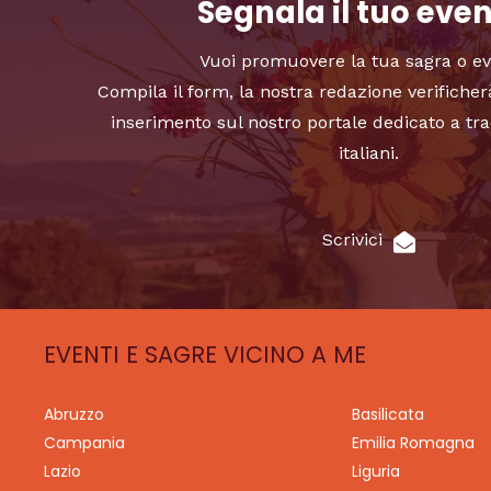
Segnala il tuo eve
Vuoi promuovere la tua sagra o e
Compila il form, la nostra redazione verificher
inserimento sul nostro portale dedicato a tra
italiani.
Scrivici
EVENTI E SAGRE VICINO A ME
Abruzzo
Basilicata
Campania
Emilia Romagna
Lazio
Liguria