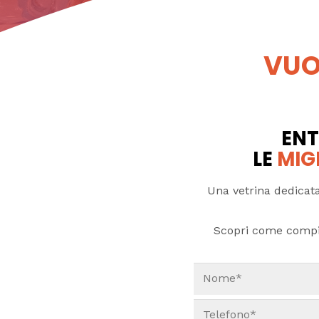
VUO
ENT
LE
MIG
Una vetrina dedicata
Scopri come compi