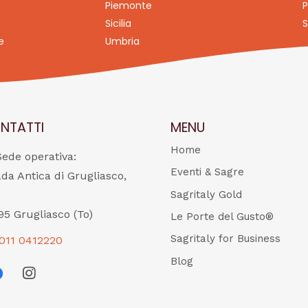
Piemonte
P
Sicilia
S
e
Umbria
NTATTI
MENU
Home
Sede operativa:
Eventi & Sagre
ada Antica di Grugliasco,
Sagritaly Gold
95 Grugliasco (To)
Le Porte del Gusto®
Sagritaly for Business
011 0412220
Blog