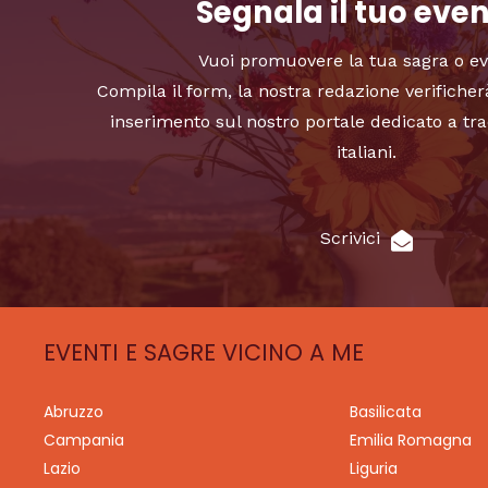
Segnala il tuo eve
Vuoi promuovere la tua sagra o e
Compila il form, la nostra redazione verificher
inserimento sul nostro portale dedicato a tra
italiani.
Scrivici
EVENTI E SAGRE VICINO A ME
Abruzzo
Basilicata
Campania
Emilia Romagna
Lazio
Liguria