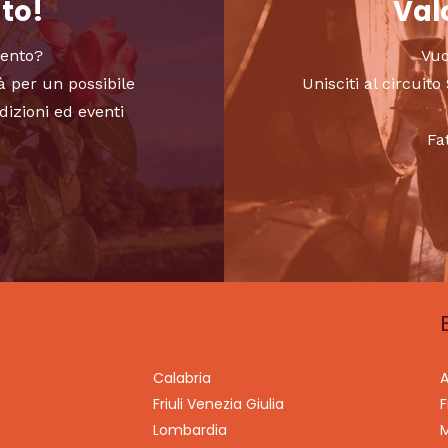
nto!
Valo
vento?
Vuo
à per un possibile
Unisciti al circui
dizioni ed eventi
Fa
Calabria
A
Friuli Venezia Giulia
F
Lombardia
M