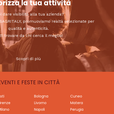
rizza la tua attività
i dare visibilità alla tua azienda?
to SAGRITALY, promuoviamo realtà selezionate per
qualità e autenticità.
tti trovare da chi cerca il meglio!
Scopri di più
EVENTI E FESTE IN CITTÀ
sti
Bologna
Cuneo
irenze
Livorno
Matera
ilano
Napoli
Perugia