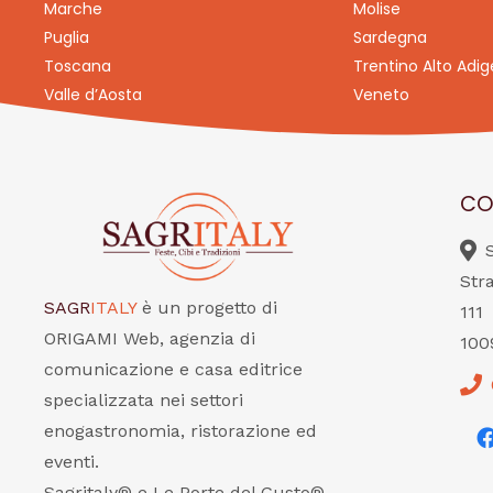
Marche
Molise
Puglia
Sardegna
Toscana
Trentino Alto Adig
Valle d’Aosta
Veneto
CO
Str
SAGR
ITALY
è un progetto di
111
ORIGAMI Web, agenzia di
100
comunicazione e casa editrice
specializzata nei settori
enogastronomia, ristorazione ed
eventi.
Sagritaly® e Le Porte del Gusto®