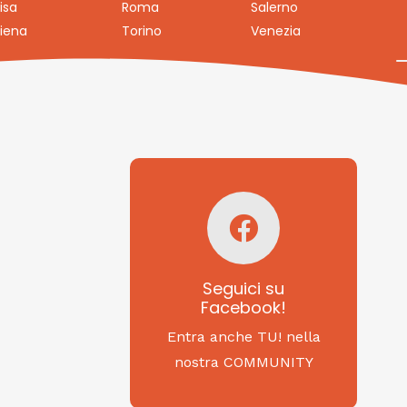
isa
Roma
Salerno
iena
Torino
Venezia
Seguici su
Facebook!
SAGRITALY
Seguici su
Facebook!
Feste, cibi e tradizioni
da Nord a Sud...
Entra anche TU! nella
nostra COMMUNITY