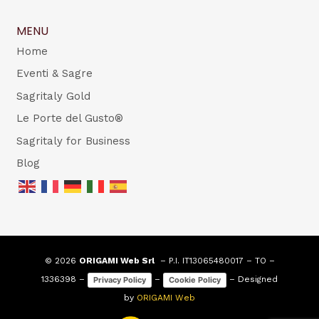
MENU
Home
Eventi & Sagre
Sagritaly Gold
Le Porte del Gusto®
Sagritaly for Business
Blog
© 2026
ORIGAMI Web Srl
– P.I. IT13065480017 – TO –
1336398 –
–
– Designed
Privacy Policy
Cookie Policy
by
ORIGAMI Web