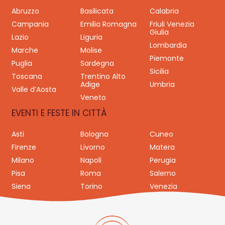
Abruzzo
Basilicata
Calabria
Campania
Emilia Romagna
Friuli Venezia
Giulia
Lazio
Liguria
Lombardia
Marche
Molise
Piemonte
Puglia
Sardegna
Sicilia
Toscana
Trentino Alto
Adige
Umbria
Valle d’Aosta
Veneto
EVENTI E FESTE IN CITTÀ
Asti
Bologna
Cuneo
Firenze
Livorno
Matera
Milano
Napoli
Perugia
Pisa
Roma
Salerno
Siena
Torino
Venezia