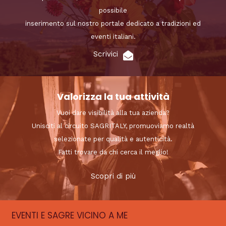
possibile
inserimento sul nostro portale dedicato a tradizioni ed
eventi italiani.
Scrivici
Valorizza la tua attività
Vuoi dare visibilità alla tua azienda?
Unisciti al circuito SAGRITALY, promuoviamo realtà
selezionate per qualità e autenticità.
Fatti trovare da chi cerca il meglio!
Scopri di più
EVENTI E SAGRE VICINO A ME