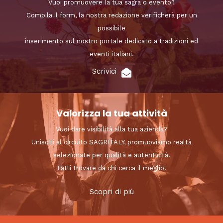
Vuoi promuovere la tua sagra o evento?
Compila il form, la nostra redazione verificherà per un
possibile
inserimento sul nostro portale dedicato a tradizioni ed
eventi italiani.
Scrivici
Valorizza la tua attività
Vuoi dare visibilità alla tua azienda?
Unisciti al circuito SAGRITALY, promuoviamo realtà
selezionate per qualità e autenticità.
Fatti trovare da chi cerca il meglio!
Scopri di più