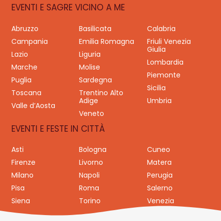
EVENTI E SAGRE VICINO A ME
Abruzzo
Basilicata
Calabria
Campania
Emilia Romagna
Friuli Venezia
Giulia
Lazio
Liguria
Lombardia
Marche
Molise
Piemonte
Puglia
Sardegna
Sicilia
Toscana
Trentino Alto
Adige
Umbria
Valle d’Aosta
Veneto
EVENTI E FESTE IN CITTÀ
Asti
Bologna
Cuneo
Firenze
Livorno
Matera
Milano
Napoli
Perugia
Pisa
Roma
Salerno
Siena
Torino
Venezia