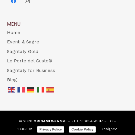
MENU
Home
Eventi & Sagre
Sagritaly Gold
Le Porte del Gusto®
Sagritaly for Business
Blog
© 2026
ORIGAMI Web Srl
– P.I. IT13065480017 – TO –
1336398 –
–
– Designed
Privacy Policy
Cookie Policy