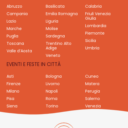
Abruzzo
Basilicata
Calabria
Campania
Emilia Romagna
Friuli Venezia
Giulia
Lazio
Liguria
Lombardia
Marche
Molise
Piemonte
Puglia
Sardegna
Sicilia
Toscana
Trentino Alto
Adige
Umbria
Valle d’Aosta
Veneto
EVENTI E FESTE IN CITTÀ
Asti
Bologna
Cuneo
Firenze
Livorno
Matera
Milano
Napoli
Perugia
Pisa
Roma
Salerno
Siena
Torino
Venezia