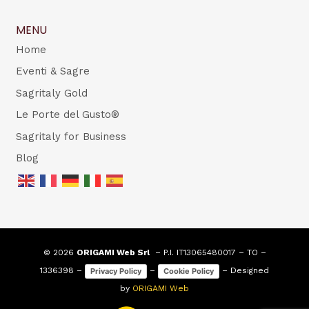
MENU
Home
Eventi & Sagre
Sagritaly Gold
Le Porte del Gusto®
Sagritaly for Business
Blog
© 2026
ORIGAMI Web Srl
– P.I. IT13065480017 – TO –
1336398 –
–
– Designed
Privacy Policy
Cookie Policy
by
ORIGAMI Web