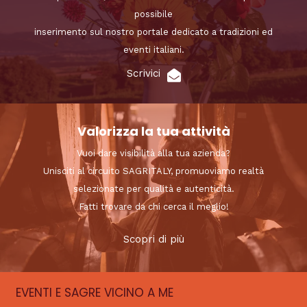
possibile
inserimento sul nostro portale dedicato a tradizioni ed
eventi italiani.
Scrivici
Valorizza la tua attività
Vuoi dare visibilità alla tua azienda?
Unisciti al circuito SAGRITALY, promuoviamo realtà
selezionate per qualità e autenticità.
Fatti trovare da chi cerca il meglio!
Scopri di più
EVENTI E SAGRE VICINO A ME