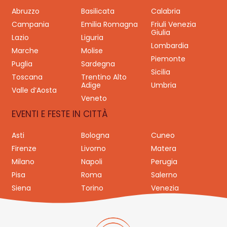
Abruzzo
Basilicata
Calabria
Campania
Emilia Romagna
Friuli Venezia
Giulia
Lazio
Liguria
Lombardia
Marche
Molise
Piemonte
Puglia
Sardegna
Sicilia
Toscana
Trentino Alto
Adige
Umbria
Valle d’Aosta
Veneto
EVENTI E FESTE IN CITTÀ
Asti
Bologna
Cuneo
Firenze
Livorno
Matera
Milano
Napoli
Perugia
Pisa
Roma
Salerno
Siena
Torino
Venezia