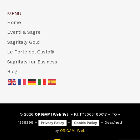
MENU
Home
Eventi & Sagre
Sagritaly Gold
Le Porte del Gusto®
Sagritaly for Business
Blog
© 2026
ORIGAMI Web Srl
– P.I. IT13065480017 – TO –
1336398 –
–
– Designed
Privacy Policy
Cookie Policy
by
ORIGAMI Web