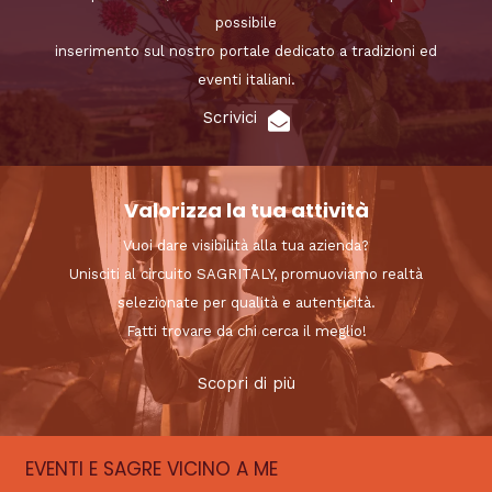
possibile
inserimento sul nostro portale dedicato a tradizioni ed
eventi italiani.
Scrivici
Valorizza la tua attività
Vuoi dare visibilità alla tua azienda?
Unisciti al circuito SAGRITALY, promuoviamo realtà
selezionate per qualità e autenticità.
Fatti trovare da chi cerca il meglio!
Scopri di più
EVENTI E SAGRE VICINO A ME