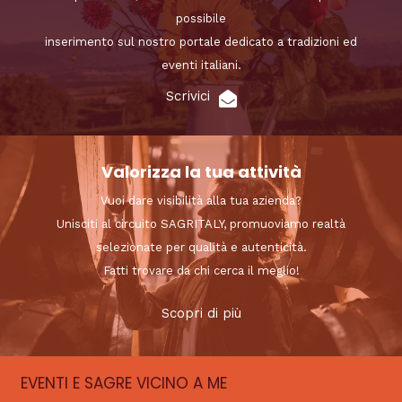
possibile
inserimento sul nostro portale dedicato a tradizioni ed
eventi italiani.
Scrivici
Valorizza la tua attività
Vuoi dare visibilità alla tua azienda?
Unisciti al circuito SAGRITALY, promuoviamo realtà
selezionate per qualità e autenticità.
Fatti trovare da chi cerca il meglio!
Scopri di più
EVENTI E SAGRE VICINO A ME