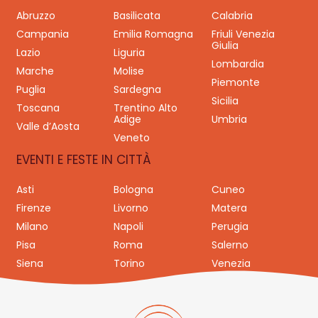
Abruzzo
Basilicata
Calabria
Campania
Emilia Romagna
Friuli Venezia
Giulia
Lazio
Liguria
Lombardia
Marche
Molise
Piemonte
Puglia
Sardegna
Sicilia
Toscana
Trentino Alto
Adige
Umbria
Valle d’Aosta
Veneto
EVENTI E FESTE IN CITTÀ
Asti
Bologna
Cuneo
Firenze
Livorno
Matera
Milano
Napoli
Perugia
Pisa
Roma
Salerno
Siena
Torino
Venezia