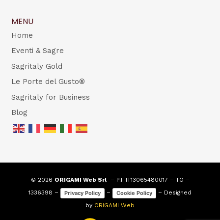
MENU
Home
Eventi & Sagre
Sagritaly Gold
Le Porte del Gusto®
Sagritaly for Business
Blog
© 2026
ORIGAMI Web Srl
– P.I. IT13065480017 – TO –
1336398 –
–
– Designed
Privacy Policy
Cookie Policy
by
ORIGAMI Web