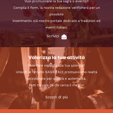
Vuoi promuovere la tua sagra o evento?
Compila il form, la nostra redazione verificherà per un
possibile
inserimento sul nostro portale dedicato a tradizioni ed
eventi italiani.
Scrivici
Valorizza la tua attività
Vuoi dare visibilità alla tua azienda?
Unisciti al circuito SAGRITALY, promuoviamo realtà
selezionate per qualità e autenticità.
Fatti trovare da chi cerca il meglio!
Scopri di più