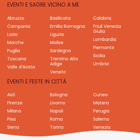
EVENTI E SAGRE VICINO A ME
Abruzzo
Basilicata
Calabria
Campania
Emilia Romagna
Friuli Venezia
Giulia
Lazio
Liguria
Lombardia
Marche
Molise
Piemonte
Puglia
Sardegna
Sicilia
Toscana
Trentino Alto
Adige
Umbria
Valle d’Aosta
Veneto
EVENTI E FESTE IN CITTÀ
Asti
Bologna
Cuneo
Firenze
Livorno
Matera
Milano
Napoli
Perugia
Pisa
Roma
Salerno
Siena
Torino
Venezia