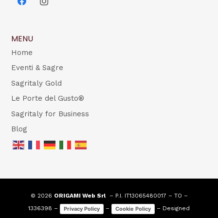
MENU
Home
Eventi & Sagre
Sagritaly Gold
Le Porte del Gusto®
Sagritaly for Business
Blog
© 2026
ORIGAMI Web Srl
– P.I. IT13065480017 – TO –
1336398 –
–
– Designed
Privacy Policy
Cookie Policy