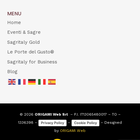
MENU
Home
Eventi & Sagre
Sagritaly Gold
Le Porte del Gusto®
Sagritaly for Business
Blog
© 2026
ORIGAMI Web Srl
– P.I. IT13065480017 – TO –
1336398 –
–
– Designed
Privacy Policy
Cookie Policy
by
ORIGAMI Web