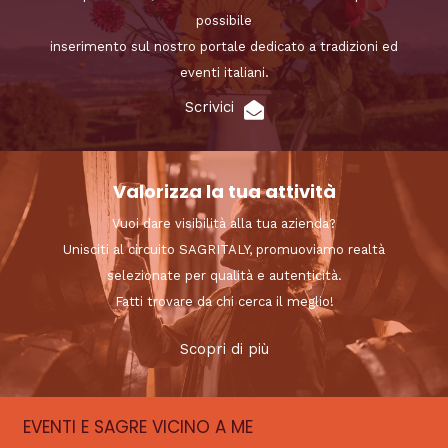
possibile
inserimento sul nostro portale dedicato a tradizioni ed
eventi italiani.
Scrivici
Valorizza la tua attività
Vuoi dare visibilità alla tua azienda?
Unisciti al circuito SAGRITALY, promuoviamo realtà
selezionate per qualità e autenticità.
Fatti trovare da chi cerca il meglio!
Scopri di più
EVENTI E SAGRE VICINO A ME