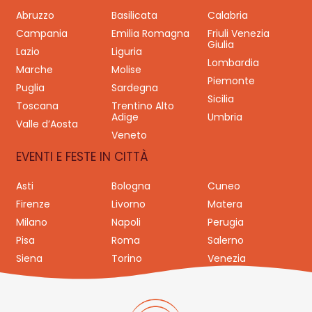
Abruzzo
Basilicata
Calabria
Campania
Emilia Romagna
Friuli Venezia
Giulia
Lazio
Liguria
Lombardia
Marche
Molise
Piemonte
Puglia
Sardegna
Sicilia
Toscana
Trentino Alto
Adige
Umbria
Valle d’Aosta
Veneto
EVENTI E FESTE IN CITTÀ
Asti
Bologna
Cuneo
Firenze
Livorno
Matera
Milano
Napoli
Perugia
Pisa
Roma
Salerno
Siena
Torino
Venezia