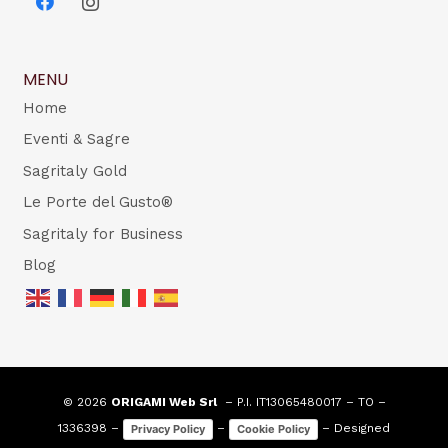
MENU
Home
Eventi & Sagre
Sagritaly Gold
Le Porte del Gusto®
Sagritaly for Business
Blog
© 2026
ORIGAMI Web Srl
– P.I. IT13065480017 – TO –
1336398 –
–
– Designed
Privacy Policy
Cookie Policy