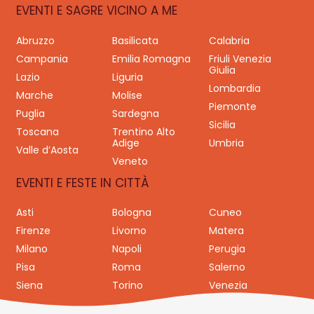
EVENTI E SAGRE VICINO A ME
Abruzzo
Basilicata
Calabria
Campania
Emilia Romagna
Friuli Venezia
Giulia
Lazio
Liguria
Lombardia
Marche
Molise
Piemonte
Puglia
Sardegna
Sicilia
Toscana
Trentino Alto
Adige
Umbria
Valle d’Aosta
Veneto
EVENTI E FESTE IN CITTÀ
Asti
Bologna
Cuneo
Firenze
Livorno
Matera
Milano
Napoli
Perugia
Pisa
Roma
Salerno
Siena
Torino
Venezia