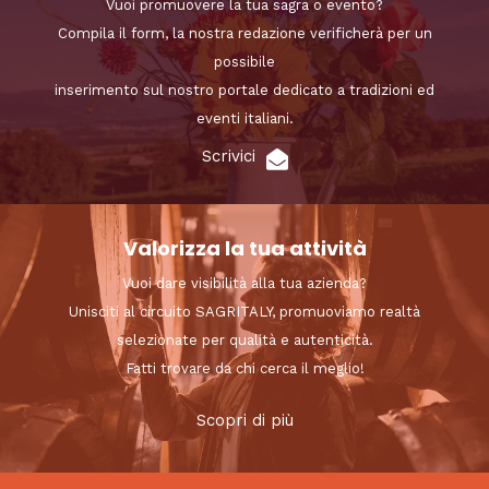
Vuoi promuovere la tua sagra o evento?
Compila il form, la nostra redazione verificherà per un
possibile
inserimento sul nostro portale dedicato a tradizioni ed
eventi italiani.
Scrivici
Valorizza la tua attività
Vuoi dare visibilità alla tua azienda?
Unisciti al circuito SAGRITALY, promuoviamo realtà
selezionate per qualità e autenticità.
Fatti trovare da chi cerca il meglio!
Scopri di più