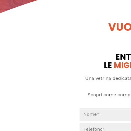
VUO
ENT
LE
MIG
Una vetrina dedicata
Scopri come compi