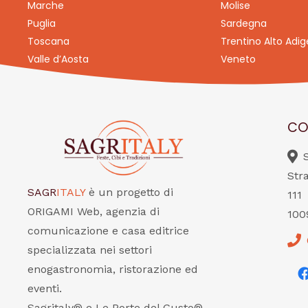
Marche
Molise
Puglia
Sardegna
Toscana
Trentino Alto Adig
Valle d’Aosta
Veneto
CO
Str
SAGR
ITALY
è un progetto di
111
ORIGAMI Web, agenzia di
100
comunicazione e casa editrice
specializzata nei settori
enogastronomia, ristorazione ed
eventi.
Sagritaly® e Le Porte del Gusto®