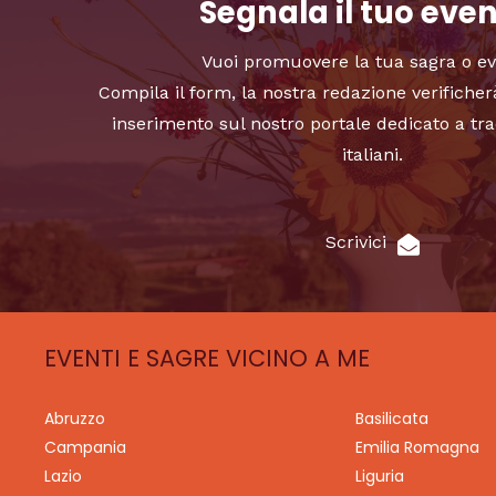
Segnala il tuo eve
Vuoi promuovere la tua sagra o e
Compila il form, la nostra redazione verificher
inserimento sul nostro portale dedicato a tra
italiani.
Scrivici
EVENTI E SAGRE VICINO A ME
Abruzzo
Basilicata
Campania
Emilia Romagna
Lazio
Liguria