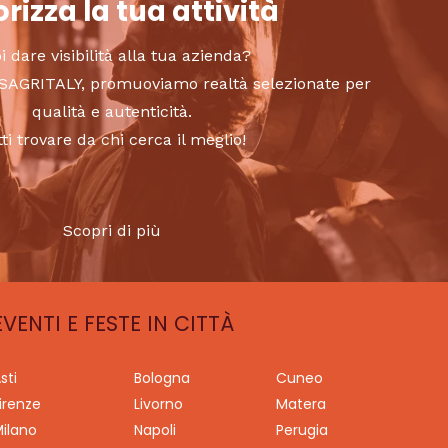
rizza la tua attività
i dare visibilità alla tua azienda?
to SAGRITALY, promuoviamo realtà selezionate per
qualità e autenticità.
tti trovare da chi cerca il meglio!
Scopri di più
EVENTI E FESTE IN CITTÀ
sti
Bologna
Cuneo
irenze
Livorno
Matera
ilano
Napoli
Perugia