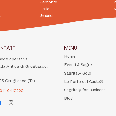
Piemonte
P
Sicilia
S
e
Umbria
NTATTI
MENU
Home
Sede operativa:
Eventi & Sagre
ada Antica di Grugliasco,
Sagritaly Gold
95 Grugliasco (To)
Le Porte del Gusto®
Sagritaly for Business
011 0412220
Blog