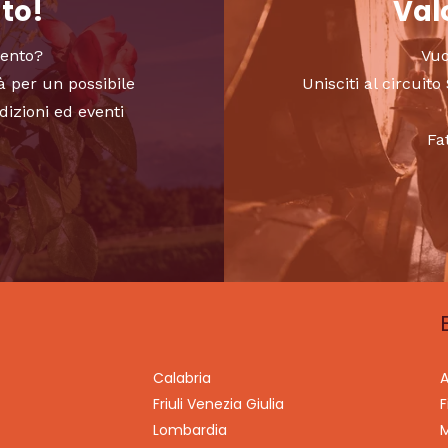
nto!
Valo
vento?
Vuo
à per un possibile
Unisciti al circui
dizioni ed eventi
Fa
Calabria
A
Friuli Venezia Giulia
F
Lombardia
M