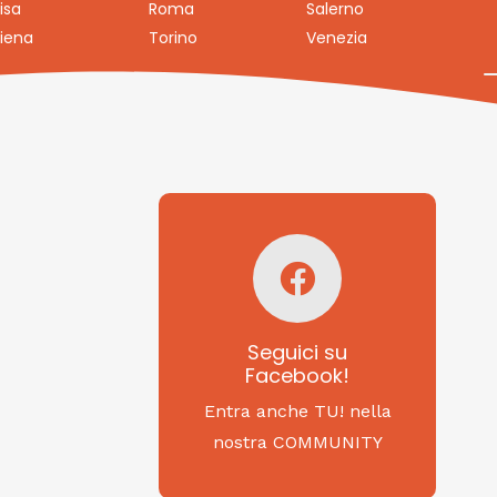
isa
Roma
Salerno
iena
Torino
Venezia
Seguici su
Facebook!
SAGRITALY
Seguici su
Facebook!
Feste, cibi e tradizioni
da Nord a Sud...
Entra anche TU! nella
nostra COMMUNITY