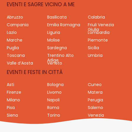
EVENTI E SAGRE VICINO A ME
Abruzzo
Basilicata
Calabria
Campania
Emilia Romagna
Friuli Venezia
Giulia
Lazio
Liguria
Lombardia
Marche
Molise
Piemonte
Puglia
Sardegna
Sicilia
Toscana
Trentino Alto
Umbria
Adige
Valle d’Aosta
Veneto
EVENTI E FESTE IN CITTÀ
Asti
Bologna
Cuneo
Firenze
Livorno
Matera
Milano
Napoli
Perugia
Pisa
Roma
Salerno
Siena
Torino
Venezia