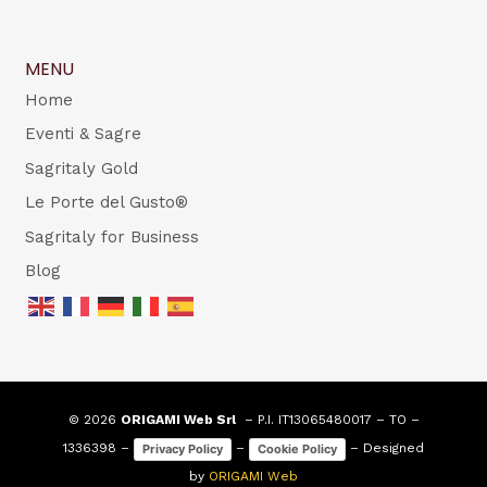
MENU
Home
Eventi & Sagre
Sagritaly Gold
Le Porte del Gusto®
Sagritaly for Business
Blog
© 2026
ORIGAMI Web Srl
– P.I. IT13065480017 – TO –
1336398 –
–
– Designed
Privacy Policy
Cookie Policy
by
ORIGAMI Web