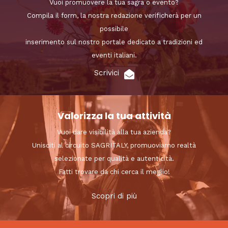
Vuoi promuovere la tua sagra o evento?
Compila il form, la nostra redazione verificherà per un
possibile
inserimento sul nostro portale dedicato a tradizioni ed
eventi italiani.
Scrivici
Valorizza la tua attività
Vuoi dare visibilità alla tua azienda?
Unisciti al circuito SAGRITALY, promuoviamo realtà
selezionate per qualità e autenticità.
Fatti trovare da chi cerca il meglio!
Scopri di più