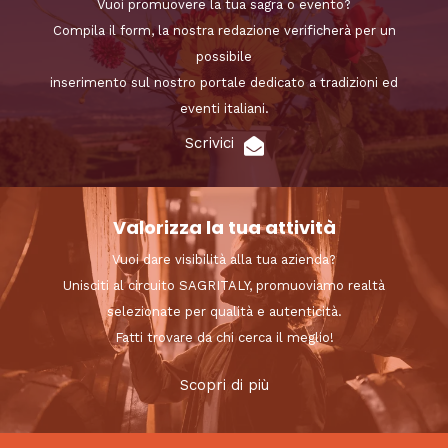
Vuoi promuovere la tua sagra o evento?
Compila il form, la nostra redazione verificherà per un
possibile
inserimento sul nostro portale dedicato a tradizioni ed
eventi italiani.
Scrivici
Valorizza la tua attività
Vuoi dare visibilità alla tua azienda?
Unisciti al circuito SAGRITALY, promuoviamo realtà
selezionate per qualità e autenticità.
Fatti trovare da chi cerca il meglio!
Scopri di più