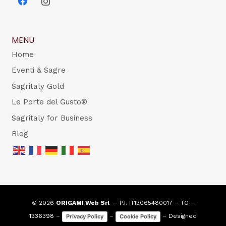
MENU
Home
Eventi & Sagre
Sagritaly Gold
Le Porte del Gusto®
Sagritaly for Business
Blog
© 2026
ORIGAMI Web Srl
– P.I. IT13065480017 – TO –
1336398 –
–
– Designed
Privacy Policy
Cookie Policy