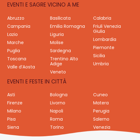
EVENTI E SAGRE VICINO A ME
Abruzzo
Basilicata
Calabria
Campania
Emilia Romagna
Friuli Venezia
Giulia
Lazio
Liguria
Lombardia
Marche
Molise
Piemonte
Puglia
Sardegna
Sicilia
Toscana
Trentino Alto
Adige
Umbria
Valle d’Aosta
Veneto
EVENTI E FESTE IN CITTÀ
Asti
Bologna
Cuneo
Firenze
Livorno
Matera
Milano
Napoli
Perugia
Pisa
Roma
Salerno
Siena
Torino
Venezia