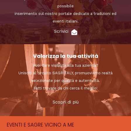
possibile
inserimento sul nostro portale dedicato a tradizioni ed
eventi italiani.
Scrivici
Valorizza la tua attività
Vuoi dare visibilità alla tua azienda?
Unisciti al circuito SAGRITALY, promuoviamo realtà
selezionate per qualità e autenticità.
Fatti trovare da chi cerca il meglio!
Scopri di più
EVENTI E SAGRE VICINO A ME