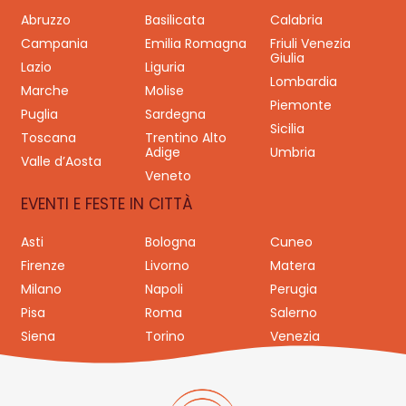
Abruzzo
Basilicata
Calabria
Campania
Emilia Romagna
Friuli Venezia
Giulia
Lazio
Liguria
Lombardia
Marche
Molise
Piemonte
Puglia
Sardegna
Sicilia
Toscana
Trentino Alto
Adige
Umbria
Valle d’Aosta
Veneto
EVENTI E FESTE IN CITTÀ
Asti
Bologna
Cuneo
Firenze
Livorno
Matera
Milano
Napoli
Perugia
Pisa
Roma
Salerno
Siena
Torino
Venezia