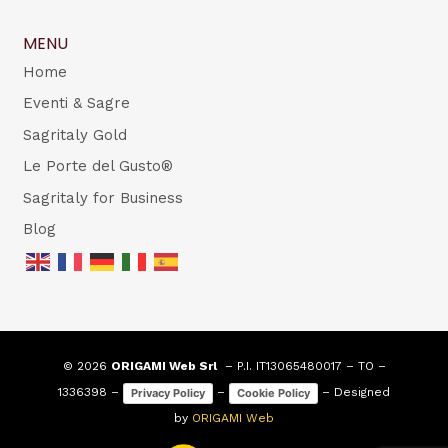
MENU
Home
Eventi & Sagre
Sagritaly Gold
Le Porte del Gusto®
Sagritaly for Business
Blog
© 2026
ORIGAMI Web Srl
– P.I. IT13065480017 – TO –
1336398 –
–
– Designed
Privacy Policy
Cookie Policy
by
ORIGAMI Web