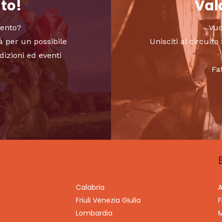
nto!
Valo
vento?
Vuo
à per un possibile
Unisciti al circui
dizioni ed eventi
Fa
Calabria
A
Friuli Venezia Giulia
F
Lombardia
M