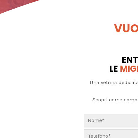
VUO
ENT
LE
MIG
Una vetrina dedicata
Scopri come compi