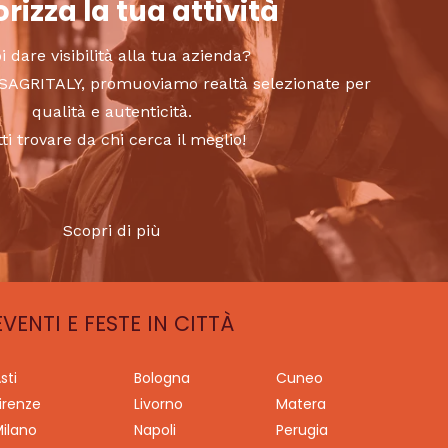
rizza la tua attività
i dare visibilità alla tua azienda?
to SAGRITALY, promuoviamo realtà selezionate per
qualità e autenticità.
tti trovare da chi cerca il meglio!
Scopri di più
EVENTI E FESTE IN CITTÀ
sti
Bologna
Cuneo
irenze
Livorno
Matera
ilano
Napoli
Perugia