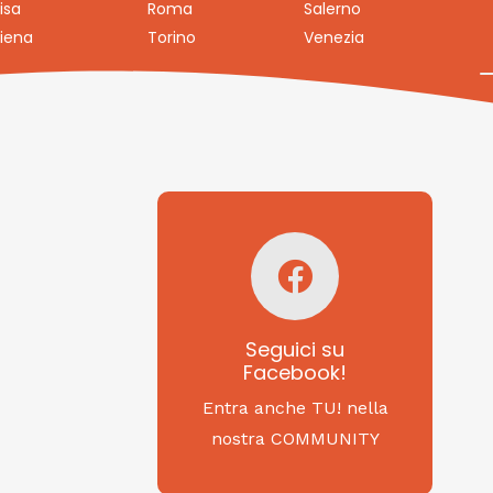
isa
Roma
Salerno
iena
Torino
Venezia
Seguici su
Facebook!
SAGRITALY
Seguici su
Facebook!
Feste, cibi e tradizioni
da Nord a Sud...
Entra anche TU! nella
nostra COMMUNITY