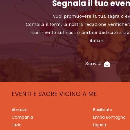
Segnala il tuo eve
Vuoi promuovere la tua sagra o e
Compila il form, la nostra redazione verificher
inserimento sul nostro portale dedicato a tra
italiani.
Scrivici
EVENTI E SAGRE VICINO A ME
Abruzzo
Basilicata
Campania
Emilia Romagna
Lazio
Liguria