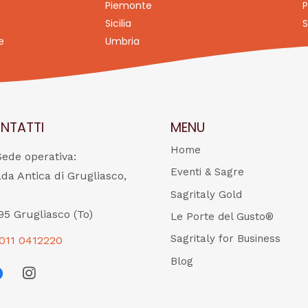
Piemonte
P
Sicilia
S
e
Umbria
NTATTI
MENU
Home
Sede operativa:
Eventi & Sagre
ada Antica di Grugliasco,
Sagritaly Gold
95 Grugliasco (To)
Le Porte del Gusto®
Sagritaly for Business
011 0412220
Blog