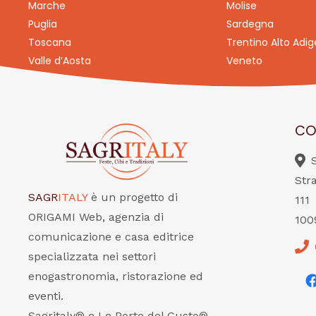
Marche
Molise
Puglia
Sardegna
Toscana
Trentino Alto Adig
Valle d’Aosta
Veneto
CO
Str
SAGR
ITALY
è un progetto di
111
ORIGAMI Web, agenzia di
100
comunicazione e casa editrice
specializzata nei settori
enogastronomia, ristorazione ed
eventi.
Sagritaly® e Le Porte del Gusto®