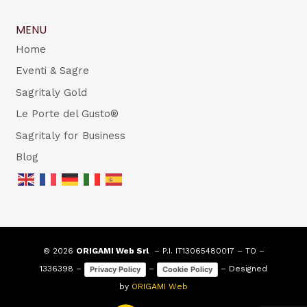
MENU
Home
Eventi & Sagre
Sagritaly Gold
Le Porte del Gusto®
Sagritaly for Business
Blog
© 2026
ORIGAMI Web Srl
– P.I. IT13065480017 – TO –
1336398 –
–
– Designed
Privacy Policy
Cookie Policy
by
ORIGAMI Web