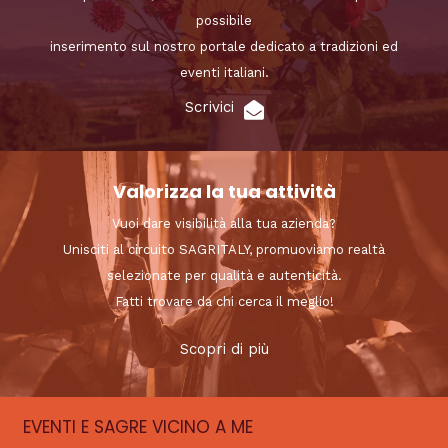
possibile
inserimento sul nostro portale dedicato a tradizioni ed
eventi italiani.
Scrivici
Valorizza la tua attività
Vuoi dare visibilità alla tua azienda?
Unisciti al circuito SAGRITALY, promuoviamo realtà
selezionate per qualità e autenticità.
Fatti trovare da chi cerca il meglio!
Scopri di più
EVENTI E SAGRE VICINO A ME