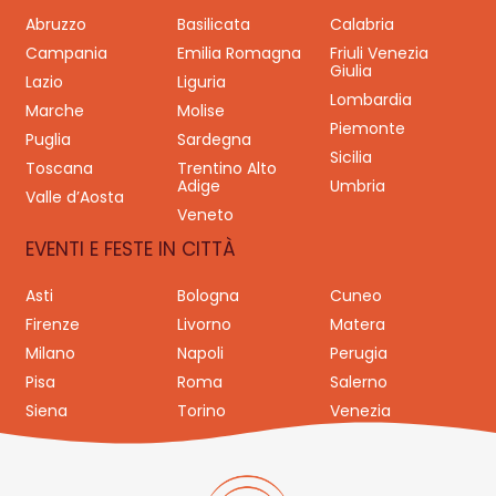
Abruzzo
Basilicata
Calabria
Campania
Emilia Romagna
Friuli Venezia
Giulia
Lazio
Liguria
Lombardia
Marche
Molise
Piemonte
Puglia
Sardegna
Sicilia
Toscana
Trentino Alto
Adige
Umbria
Valle d’Aosta
Veneto
EVENTI E FESTE IN CITTÀ
Asti
Bologna
Cuneo
Firenze
Livorno
Matera
Milano
Napoli
Perugia
Pisa
Roma
Salerno
Siena
Torino
Venezia