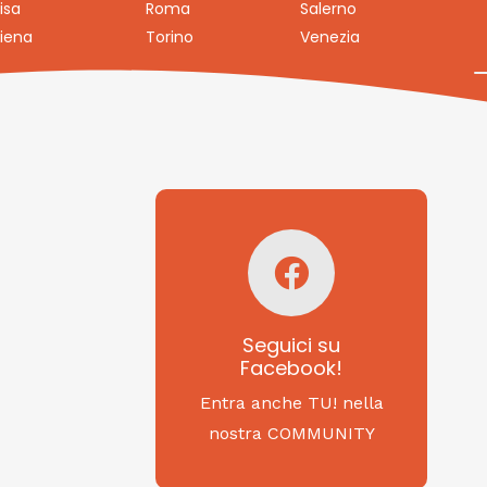
isa
Roma
Salerno
iena
Torino
Venezia
Seguici su
Facebook!
SAGRITALY
Seguici su
Facebook!
Feste, cibi e tradizioni
da Nord a Sud...
Entra anche TU! nella
nostra COMMUNITY