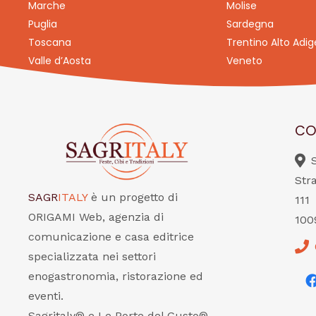
Marche
Molise
Puglia
Sardegna
Toscana
Trentino Alto Adig
Valle d’Aosta
Veneto
CO
Str
SAGR
ITALY
è un progetto di
111
ORIGAMI Web, agenzia di
100
comunicazione e casa editrice
specializzata nei settori
enogastronomia, ristorazione ed
eventi.
Sagritaly® e Le Porte del Gusto®