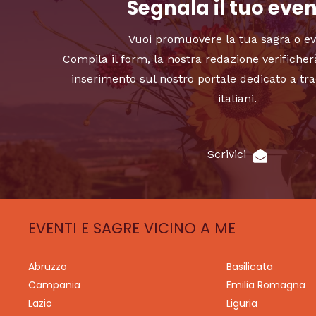
Segnala il tuo eve
Vuoi promuovere la tua sagra o e
Compila il form, la nostra redazione verificher
inserimento sul nostro portale dedicato a tra
italiani.
Scrivici
EVENTI E SAGRE VICINO A ME
Abruzzo
Basilicata
Campania
Emilia Romagna
Lazio
Liguria