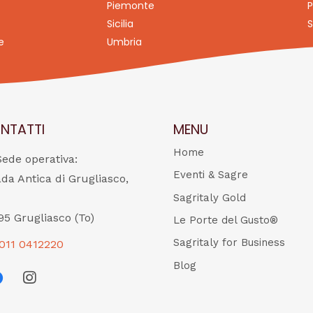
Piemonte
P
Sicilia
S
e
Umbria
NTATTI
MENU
Home
Sede operativa:
Eventi & Sagre
ada Antica di Grugliasco,
Sagritaly Gold
95 Grugliasco (To)
Le Porte del Gusto®
Sagritaly for Business
011 0412220
Blog