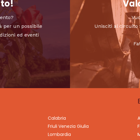
nto!
Valo
vento?
Vuo
à per un possibile
Unisciti al circui
dizioni ed eventi
Fa
Calabria
A
Friuli Venezia Giulia
F
Lombardia
M