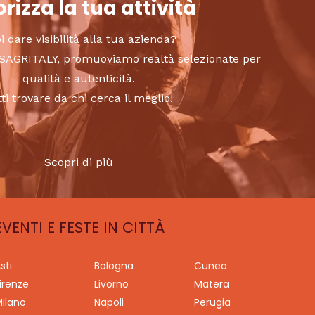
rizza la tua attività
i dare visibilità alla tua azienda?
to SAGRITALY, promuoviamo realtà selezionate per
qualità e autenticità.
tti trovare da chi cerca il meglio!
Scopri di più
EVENTI E FESTE IN CITTÀ
sti
Bologna
Cuneo
irenze
Livorno
Matera
ilano
Napoli
Perugia