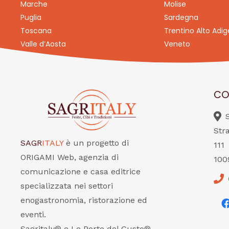
Marche
Molise
Puglia
Sardegna
Toscana
Trentino Alto Adig
Valle d’Aosta
Veneto
CO
Str
SAGR
ITALY
è un progetto di
111
ORIGAMI Web, agenzia di
100
comunicazione e casa editrice
specializzata nei settori
enogastronomia, ristorazione ed
eventi.
Sagritaly® e Le Porte del Gusto®