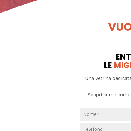
VUO
ENT
LE
MIG
Una vetrina dedicata
Scopri come compi