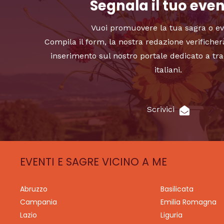
Segnala il tuo eve
Vuoi promuovere la tua sagra o e
Compila il form, la nostra redazione verificher
inserimento sul nostro portale dedicato a tra
italiani.
Scrivici
EVENTI E SAGRE VICINO A ME
Abruzzo
Basilicata
Campania
Emilia Romagna
Lazio
Liguria