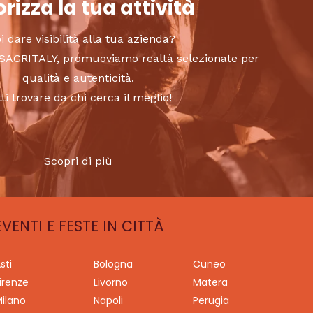
rizza la tua attività
i dare visibilità alla tua azienda?
to SAGRITALY, promuoviamo realtà selezionate per
qualità e autenticità.
tti trovare da chi cerca il meglio!
Scopri di più
EVENTI E FESTE IN CITTÀ
sti
Bologna
Cuneo
irenze
Livorno
Matera
ilano
Napoli
Perugia