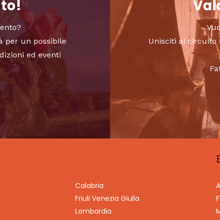
nto!
Valo
vento?
Vuo
à per un possibile
Unisciti al circui
dizioni ed eventi
Fa
Calabria
A
Friuli Venezia Giulia
F
Lombardia
M