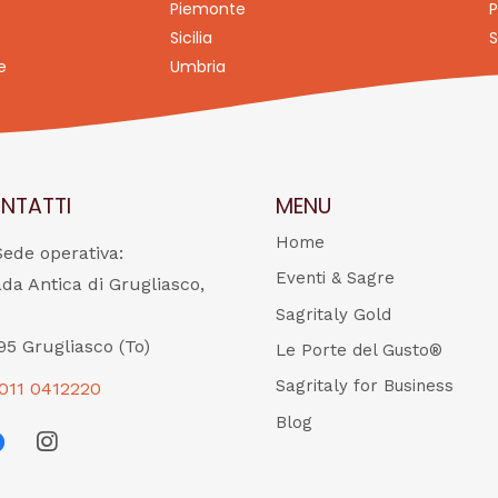
Piemonte
P
Sicilia
S
e
Umbria
NTATTI
MENU
Home
Sede operativa:
Eventi & Sagre
ada Antica di Grugliasco,
Sagritaly Gold
95 Grugliasco (To)
Le Porte del Gusto®
Sagritaly for Business
011 0412220
Blog