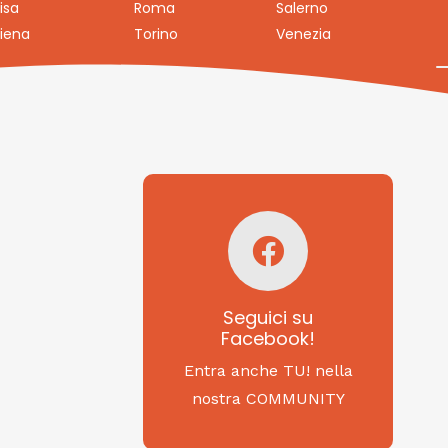
isa
Roma
Salerno
iena
Torino
Venezia
Seguici su
Facebook!
SAGRITALY
Seguici su
Facebook!
Feste, cibi e tradizioni
da Nord a Sud...
Entra anche TU! nella
nostra COMMUNITY