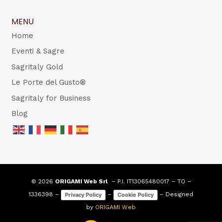
MENU
Home
Eventi & Sagre
Sagritaly Gold
Le Porte del Gusto®
Sagritaly for Business
Blog
© 2026
ORIGAMI Web Srl
– P.I. IT13065480017 – TO –
1336398 –
–
– Designed
Privacy Policy
Cookie Policy
by
ORIGAMI Web