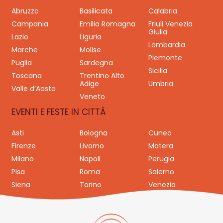
Abruzzo
Basilicata
Calabria
Campania
Emilia Romagna
Friuli Venezia
Giulia
Lazio
Liguria
Lombardia
Marche
Molise
Piemonte
Puglia
Sardegna
Sicilia
Toscana
Trentino Alto
Adige
Umbria
Valle d’Aosta
Veneto
EVENTI E FESTE IN CITTÀ
Asti
Bologna
Cuneo
Firenze
Livorno
Matera
Milano
Napoli
Perugia
Pisa
Roma
Salerno
Siena
Torino
Venezia