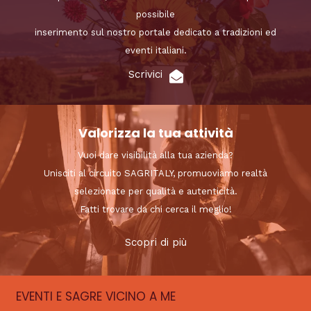
possibile
inserimento sul nostro portale dedicato a tradizioni ed
eventi italiani.
Scrivici
Valorizza la tua attività
Vuoi dare visibilità alla tua azienda?
Unisciti al circuito SAGRITALY, promuoviamo realtà
selezionate per qualità e autenticità.
Fatti trovare da chi cerca il meglio!
Scopri di più
EVENTI E SAGRE VICINO A ME