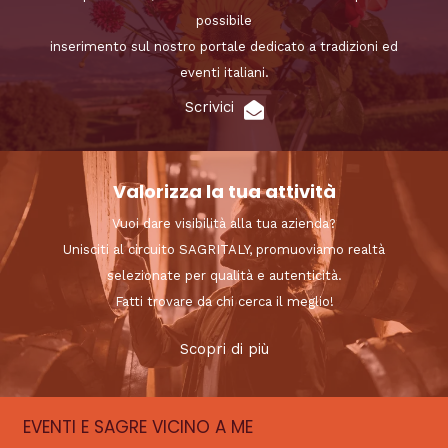
possibile
inserimento sul nostro portale dedicato a tradizioni ed
eventi italiani.
Scrivici
Valorizza la tua attività
Vuoi dare visibilità alla tua azienda?
Unisciti al circuito SAGRITALY, promuoviamo realtà
selezionate per qualità e autenticità.
Fatti trovare da chi cerca il meglio!
Scopri di più
EVENTI E SAGRE VICINO A ME