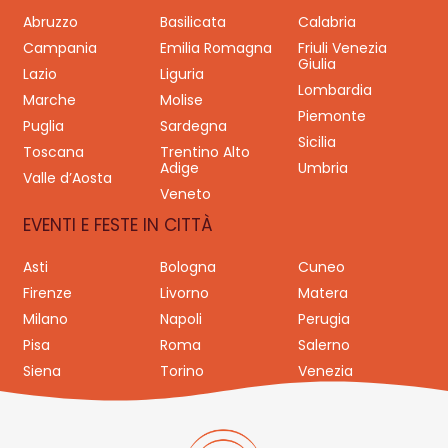
Abruzzo
Basilicata
Calabria
Campania
Emilia Romagna
Friuli Venezia
Giulia
Lazio
Liguria
Lombardia
Marche
Molise
Piemonte
Puglia
Sardegna
Sicilia
Toscana
Trentino Alto
Adige
Umbria
Valle d’Aosta
Veneto
EVENTI E FESTE IN CITTÀ
Asti
Bologna
Cuneo
Firenze
Livorno
Matera
Milano
Napoli
Perugia
Pisa
Roma
Salerno
Siena
Torino
Venezia