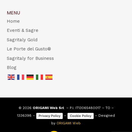
MENU
Home
Eventi & Sagre
Sagritaly Gold
Le Porte del Gusto®
Sagritaly for Business
Blog
© 2026
ORIGAMI Web Srl
– P.I. IT13065480017 – TO –
1336398 –
–
– Designed
Privacy Policy
Cookie Policy
by
ORIGAMI Web