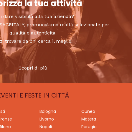
rizza la tua attività
i dare visibilità alla tua azienda?
to SAGRITALY, promuoviamo realtà selezionate per
qualità e autenticità.
tti trovare da chi cerca il meglio!
Scopri di più
EVENTI E FESTE IN CITTÀ
sti
Bologna
Cuneo
irenze
Livorno
Matera
ilano
Napoli
Perugia