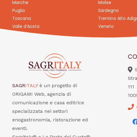
Marche
Molise
Puglia
Sardegna
Toscana
Trentino Alto Adig
Valle d’Aosta
Veneto
CO
Str
SAGR
ITALY
è un progetto di
111
ORIGAMI Web, agenzia di
100
comunicazione e casa editrice
specializzata nei settori
enogastronomia, ristorazione ed
eventi.
Sagritaly® e Le Porte del Gusto®