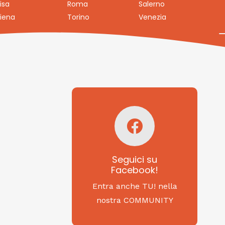
isa
Roma
Salerno
iena
Torino
Venezia
Seguici su
Facebook!
SAGRITALY
Seguici su
Facebook!
Feste, cibi e tradizioni
da Nord a Sud...
Entra anche TU! nella
nostra COMMUNITY