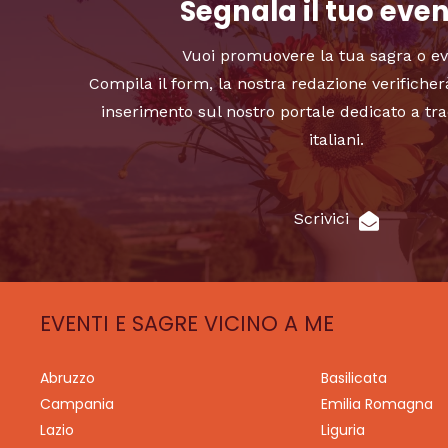
Segnala il tuo eve
Vuoi promuovere la tua sagra o e
Compila il form, la nostra redazione verificher
inserimento sul nostro portale dedicato a tra
italiani.
Scrivici
EVENTI E SAGRE VICINO A ME
Abruzzo
Basilicata
Campania
Emilia Romagna
Lazio
Liguria