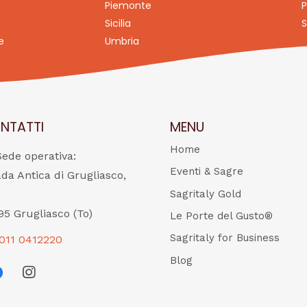
Piemonte
P
Sicilia
S
e
Umbria
NTATTI
MENU
Home
Sede operativa:
Eventi & Sagre
ada Antica di Grugliasco,
Sagritaly Gold
95 Grugliasco (To)
Le Porte del Gusto®
Sagritaly for Business
011 0412220
Blog