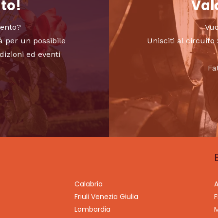
nto!
Valo
vento?
Vuo
à per un possibile
Unisciti al circui
dizioni ed eventi
Fa
Calabria
A
Friuli Venezia Giulia
F
Lombardia
M