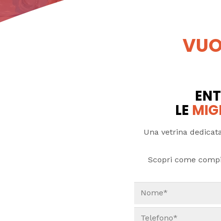
VUO
ENT
LE
MIG
Una vetrina dedicata
Scopri come compi