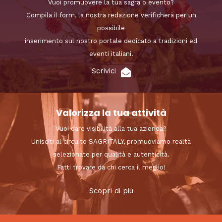
Vuoi promuovere la tua sagra o evento?
Compila il form, la nostra redazione verificherà per un
possibile
inserimento sul nostro portale dedicato a tradizioni ed
eventi italiani.
Scrivici
Valorizza la tua attività
Vuoi dare visibilità alla tua azienda?
Unisciti al circuito SAGRITALY, promuoviamo realtà
selezionate per qualità e autenticità.
Fatti trovare da chi cerca il meglio!
Scopri di più