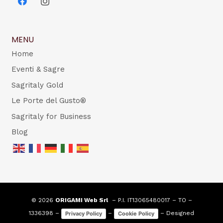
MENU
Home
Eventi & Sagre
Sagritaly Gold
Le Porte del Gusto®
Sagritaly for Business
Blog
© 2026
ORIGAMI Web Srl
– P.I. IT13065480017 – TO –
1336398 –
–
– Designed
Privacy Policy
Cookie Policy