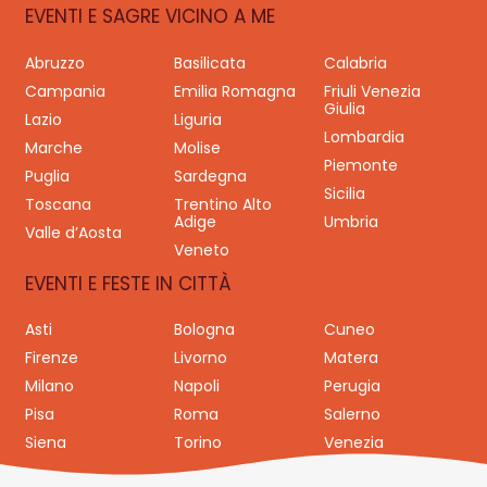
EVENTI E SAGRE VICINO A ME
Abruzzo
Basilicata
Calabria
Campania
Emilia Romagna
Friuli Venezia
Giulia
Lazio
Liguria
Lombardia
Marche
Molise
Piemonte
Puglia
Sardegna
Sicilia
Toscana
Trentino Alto
Adige
Umbria
Valle d’Aosta
Veneto
EVENTI E FESTE IN CITTÀ
Asti
Bologna
Cuneo
Firenze
Livorno
Matera
Milano
Napoli
Perugia
Pisa
Roma
Salerno
Siena
Torino
Venezia