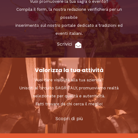
Vuoi promuovere la tua sagra o evento?
Compila il form, la nostra redazione verificherà per un
possibile
inserimento sul nostro portale dedicato a tradizioni ed
eventi italiani.
Scrivici
Valorizza la tua attività
Vuoi dare visibilità alla tua azienda?
Unisciti al circuito SAGRITALY, promuoviamo realtà
selezionate per qualità e autenticità.
Fatti trovare da chi cerca il meglio!
Scopri di più