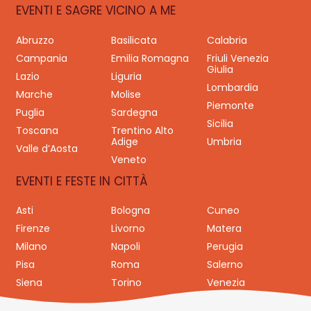
EVENTI E SAGRE VICINO A ME
Abruzzo
Basilicata
Calabria
Campania
Emilia Romagna
Friuli Venezia
Giulia
Lazio
Liguria
Lombardia
Marche
Molise
Piemonte
Puglia
Sardegna
Sicilia
Toscana
Trentino Alto
Adige
Umbria
Valle d’Aosta
Veneto
EVENTI E FESTE IN CITTÀ
Asti
Bologna
Cuneo
Firenze
Livorno
Matera
Milano
Napoli
Perugia
Pisa
Roma
Salerno
Siena
Torino
Venezia