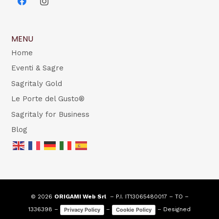
MENU
Home
Eventi & Sagre
Sagritaly Gold
Le Porte del Gusto®
Sagritaly for Business
Blog
© 2026
ORIGAMI Web Srl
– P.I. IT13065480017 – TO –
1336398 –
–
– Designed
Privacy Policy
Cookie Policy