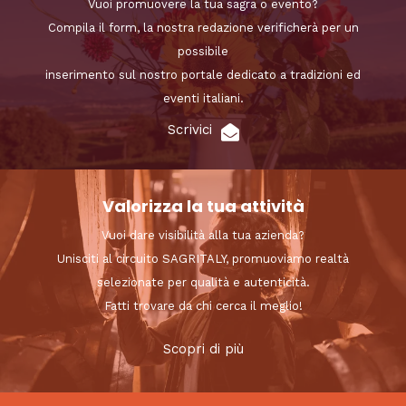
Vuoi promuovere la tua sagra o evento?
Compila il form, la nostra redazione verificherà per un
possibile
inserimento sul nostro portale dedicato a tradizioni ed
eventi italiani.
Scrivici
Valorizza la tua attività
Vuoi dare visibilità alla tua azienda?
Unisciti al circuito SAGRITALY, promuoviamo realtà
selezionate per qualità e autenticità.
Fatti trovare da chi cerca il meglio!
Scopri di più