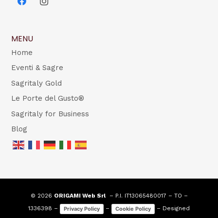
MENU
Home
Eventi & Sagre
Sagritaly Gold
Le Porte del Gusto®
Sagritaly for Business
Blog
© 2026
ORIGAMI Web Srl
– P.I. IT13065480017 – TO –
1336398 –
–
– Designed
Privacy Policy
Cookie Policy