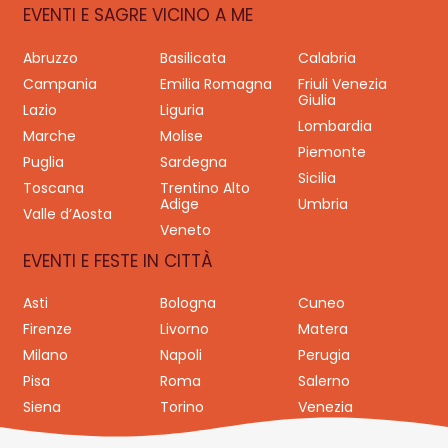
EVENTI E SAGRE VICINO A ME
Abruzzo
Basilicata
Calabria
Campania
Emilia Romagna
Friuli Venezia
Giulia
Lazio
Liguria
Lombardia
Marche
Molise
Piemonte
Puglia
Sardegna
Sicilia
Toscana
Trentino Alto
Adige
Umbria
Valle d’Aosta
Veneto
EVENTI E FESTE IN CITTÀ
Asti
Bologna
Cuneo
Firenze
Livorno
Matera
Milano
Napoli
Perugia
Pisa
Roma
Salerno
Siena
Torino
Venezia