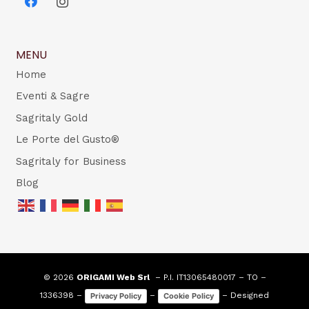
MENU
Home
Eventi & Sagre
Sagritaly Gold
Le Porte del Gusto®
Sagritaly for Business
Blog
© 2026
ORIGAMI Web Srl
– P.I. IT13065480017 – TO –
1336398 –
–
– Designed
Privacy Policy
Cookie Policy