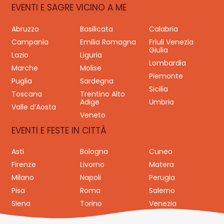
EVENTI E SAGRE VICINO A ME
Abruzzo
Basilicata
Calabria
Campania
Emilia Romagna
Friuli Venezia
Giulia
Lazio
Liguria
Lombardia
Marche
Molise
Piemonte
Puglia
Sardegna
Sicilia
Toscana
Trentino Alto
Adige
Umbria
Valle d’Aosta
Veneto
EVENTI E FESTE IN CITTÀ
Asti
Bologna
Cuneo
Firenze
Livorno
Matera
Milano
Napoli
Perugia
Pisa
Roma
Salerno
Siena
Torino
Venezia