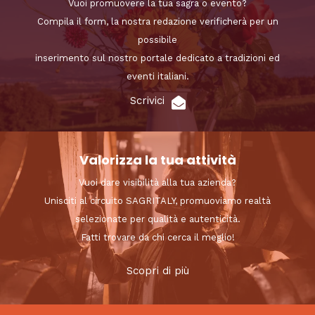
Vuoi promuovere la tua sagra o evento?
Compila il form, la nostra redazione verificherà per un
possibile
inserimento sul nostro portale dedicato a tradizioni ed
eventi italiani.
Scrivici
Valorizza la tua attività
Vuoi dare visibilità alla tua azienda?
Unisciti al circuito SAGRITALY, promuoviamo realtà
selezionate per qualità e autenticità.
Fatti trovare da chi cerca il meglio!
Scopri di più