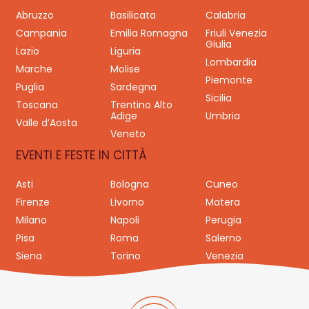
Abruzzo
Basilicata
Calabria
Campania
Emilia Romagna
Friuli Venezia
Giulia
Lazio
Liguria
Lombardia
Marche
Molise
Piemonte
Puglia
Sardegna
Sicilia
Toscana
Trentino Alto
Adige
Umbria
Valle d’Aosta
Veneto
EVENTI E FESTE IN CITTÀ
Asti
Bologna
Cuneo
Firenze
Livorno
Matera
Milano
Napoli
Perugia
Pisa
Roma
Salerno
Siena
Torino
Venezia