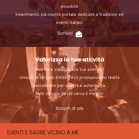
possibile
inserimento sul nostro portale dedicato a tradizioni ed
eventi italiani.
Scrivici
Valorizza la tua attività
Vuoi dare visibilità alla tua azienda?
Unisciti al circuito SAGRITALY, promuoviamo realtà
selezionate per qualità e autenticità.
Fatti trovare da chi cerca il meglio!
Scopri di più
EVENTI E SAGRE VICINO A ME