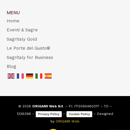
MENU
Home
Eventi & Sagre
Sagritaly Gold
Le Porte del Gusto®
Sagritaly for Business
Blog
© 2026
ORIGAMI Web Srl
– P.I. IT13065480017 – TO –
1336398 –
–
– Designed
Privacy Policy
Cookie Policy
by
ORIGAMI Web