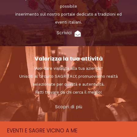
possibile
inserimento sul nostro portale dedicato a tradizioni ed
eventi italiani.
Scrivici
Valorizza la tua attività
Vuoi dare visibilità alla tua azienda?
Unisciti al circuito SAGRITALY, promuoviamo realtà
selezionate per qualità e autenticità.
Fatti trovare da chi cerca il meglio!
Scopri di più
EVENTI E SAGRE VICINO A ME