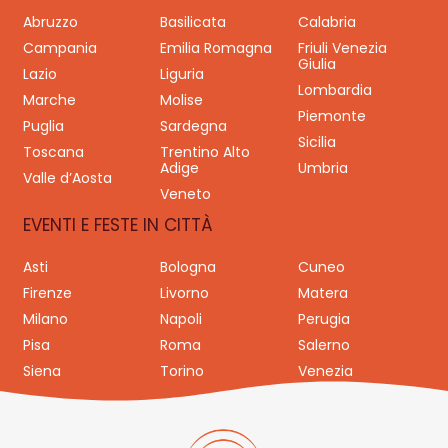
Abruzzo
Basilicata
Calabria
Campania
Emilia Romagna
Friuli Venezia
Giulia
Lazio
Liguria
Lombardia
Marche
Molise
Piemonte
Puglia
Sardegna
Sicilia
Toscana
Trentino Alto
Adige
Umbria
Valle d’Aosta
Veneto
EVENTI E FESTE IN CITTÀ
Asti
Bologna
Cuneo
Firenze
Livorno
Matera
Milano
Napoli
Perugia
Pisa
Roma
Salerno
Siena
Torino
Venezia