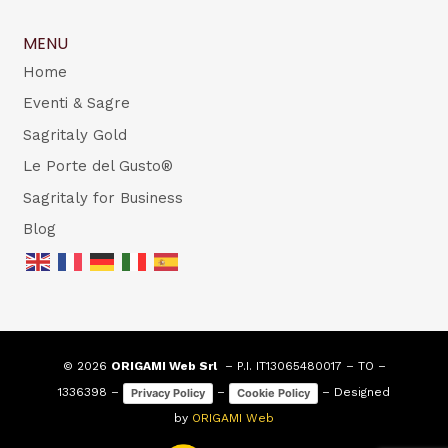
MENU
Home
Eventi & Sagre
Sagritaly Gold
Le Porte del Gusto®
Sagritaly for Business
Blog
© 2026
ORIGAMI Web Srl
– P.I. IT13065480017 – TO –
1336398 –
–
– Designed
Privacy Policy
Cookie Policy
by
ORIGAMI Web