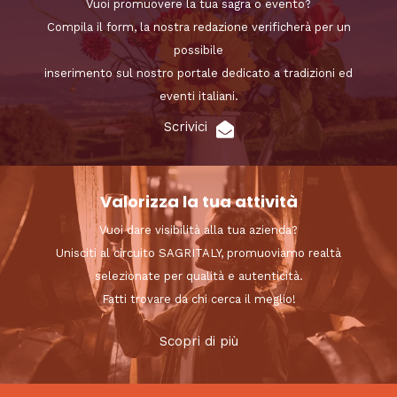
Vuoi promuovere la tua sagra o evento?
Compila il form, la nostra redazione verificherà per un
possibile
inserimento sul nostro portale dedicato a tradizioni ed
eventi italiani.
Scrivici
Valorizza la tua attività
Vuoi dare visibilità alla tua azienda?
Unisciti al circuito SAGRITALY, promuoviamo realtà
selezionate per qualità e autenticità.
Fatti trovare da chi cerca il meglio!
Scopri di più