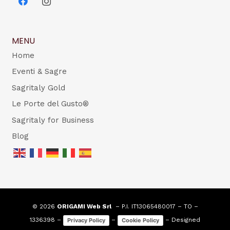
MENU
Home
Eventi & Sagre
Sagritaly Gold
Le Porte del Gusto®
Sagritaly for Business
Blog
© 2026
ORIGAMI Web Srl
– P.I. IT13065480017 – TO –
1336398 –
–
– Designed
Privacy Policy
Cookie Policy