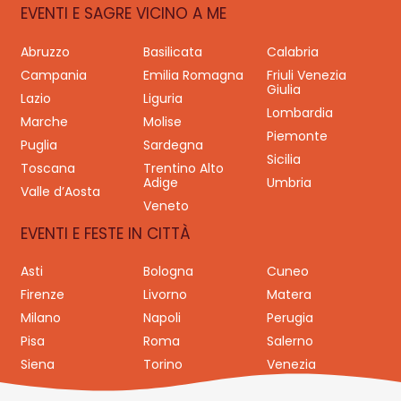
EVENTI E SAGRE VICINO A ME
Abruzzo
Basilicata
Calabria
Campania
Emilia Romagna
Friuli Venezia
Giulia
Lazio
Liguria
Lombardia
Marche
Molise
Piemonte
Puglia
Sardegna
Sicilia
Toscana
Trentino Alto
Adige
Umbria
Valle d’Aosta
Veneto
EVENTI E FESTE IN CITTÀ
Asti
Bologna
Cuneo
Firenze
Livorno
Matera
Milano
Napoli
Perugia
Pisa
Roma
Salerno
Siena
Torino
Venezia