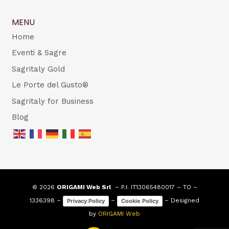
MENU
Home
Eventi & Sagre
Sagritaly Gold
Le Porte del Gusto®
Sagritaly for Business
Blog
© 2026
ORIGAMI Web Srl
– P.I. IT13065480017 – TO –
1336398 –
–
– Designed
Privacy Policy
Cookie Policy
by
ORIGAMI Web