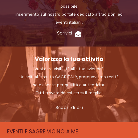
possibile
inserimento sul nostro portale dedicato a tradizioni ed
eventi italiani.
Scrivici
Valorizza la tua attività
Vuoi dare visibilità alla tua azienda?
Unisciti al circuito SAGRITALY, promuoviamo realtà
selezionate per qualità e autenticità.
Fatti trovare da chi cerca il meglio!
Scopri di più
EVENTI E SAGRE VICINO A ME