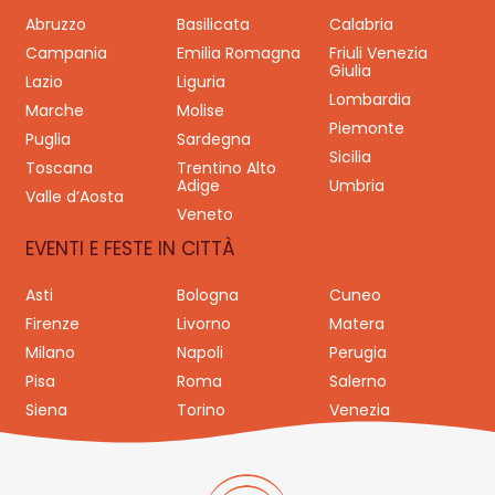
Abruzzo
Basilicata
Calabria
Campania
Emilia Romagna
Friuli Venezia
Giulia
Lazio
Liguria
Lombardia
Marche
Molise
Piemonte
Puglia
Sardegna
Sicilia
Toscana
Trentino Alto
Adige
Umbria
Valle d’Aosta
Veneto
EVENTI E FESTE IN CITTÀ
Asti
Bologna
Cuneo
Firenze
Livorno
Matera
Milano
Napoli
Perugia
Pisa
Roma
Salerno
Siena
Torino
Venezia