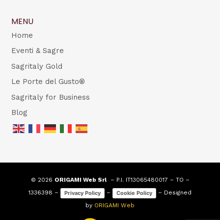
MENU
Home
Eventi & Sagre
Sagritaly Gold
Le Porte del Gusto®
Sagritaly for Business
Blog
© 2026
ORIGAMI Web Srl
– P.I. IT13065480017 – TO –
1336398 –
–
– Designed
Privacy Policy
Cookie Policy
by
ORIGAMI Web