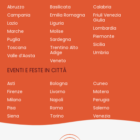
Abruzzo
Basilicata
Calabria
Campania
Emilia Romagna
Friuli Venezia
Giulia
Lazio
Liguria
Lombardia
Marche
Molise
Piemonte
Puglia
Sardegna
Sicilia
Toscana
Trentino Alto
Adige
Umbria
Valle d’Aosta
Veneto
EVENTI E FESTE IN CITTÀ
Asti
Bologna
Cuneo
Firenze
Livorno
Matera
Milano
Napoli
Perugia
Pisa
Roma
Salerno
Siena
Torino
Venezia