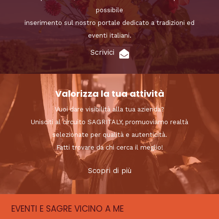
possibile
inserimento sul nostro portale dedicato a tradizioni ed
eventi italiani.
Scrivici
Valorizza la tua attività
Vuoi dare visibilità alla tua azienda?
Unisciti al circuito SAGRITALY, promuoviamo realtà
selezionate per qualità e autenticità.
Fatti trovare da chi cerca il meglio!
Scopri di più
EVENTI E SAGRE VICINO A ME