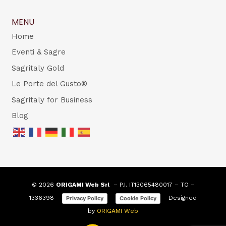
MENU
Home
Eventi & Sagre
Sagritaly Gold
Le Porte del Gusto®
Sagritaly for Business
Blog
© 2026
ORIGAMI Web Srl
– P.I. IT13065480017 – TO –
1336398 –
–
– Designed
Privacy Policy
Cookie Policy
by
ORIGAMI Web