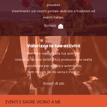
possibile
inserimento sul nostro portale dedicato a tradizioni ed
eventi italiani.
Scrivici
Valorizza la tua attività
Vuoi dare visibilità alla tua azienda?
Unisciti al circuito SAGRITALY, promuoviamo realtà
selezionate per qualità e autenticità.
Fatti trovare da chi cerca il meglio!
Scopri di più
EVENTI E SAGRE VICINO A ME