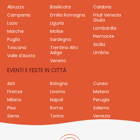
Abruzzo
Basilicata
Calabria
Campania
Emilia Romagna
Friuli Venezia
Giulia
Lazio
Liguria
Lombardia
Marche
Molise
Piemonte
Puglia
Sardegna
Sicilia
Toscana
Trentino Alto
Adige
Umbria
Valle d’Aosta
Veneto
EVENTI E FESTE IN CITTÀ
Asti
Bologna
Cuneo
Firenze
Livorno
Matera
Milano
Napoli
Perugia
Pisa
Roma
Salerno
Siena
Torino
Venezia