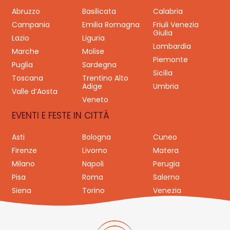
Abruzzo
Basilicata
Calabria
Campania
Emilia Romagna
Friuli Venezia
Giulia
Lazio
Liguria
Lombardia
Marche
Molise
Piemonte
Puglia
Sardegna
Sicilia
Toscana
Trentino Alto
Adige
Umbria
Valle d’Aosta
Veneto
EVENTI E FESTE IN CITTÀ
Asti
Bologna
Cuneo
Firenze
Livorno
Matera
Milano
Napoli
Perugia
Pisa
Roma
Salerno
Siena
Torino
Venezia