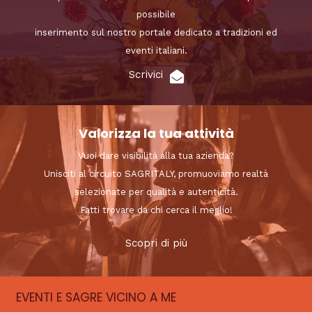
possibile
inserimento sul nostro portale dedicato a tradizioni ed
eventi italiani.
Scrivici
Valorizza la tua attività
Vuoi dare visibilità alla tua azienda?
Unisciti al circuito SAGRITALY, promuoviamo realtà
selezionate per qualità e autenticità.
Fatti trovare da chi cerca il meglio!
Scopri di più
EVENTI E SAGRE VICINO A ME