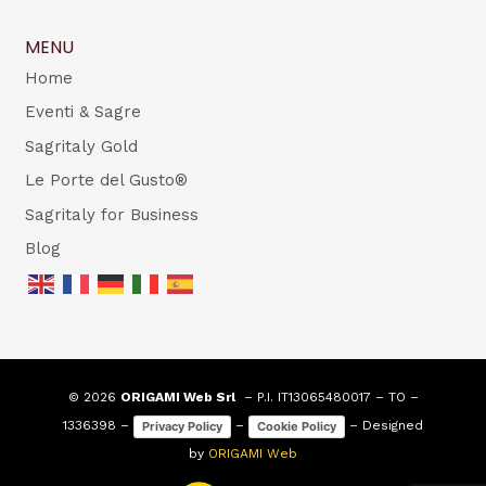
MENU
Home
Eventi & Sagre
Sagritaly Gold
Le Porte del Gusto®
Sagritaly for Business
Blog
© 2026
ORIGAMI Web Srl
– P.I. IT13065480017 – TO –
1336398 –
–
– Designed
Privacy Policy
Cookie Policy
by
ORIGAMI Web