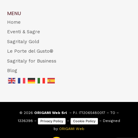
MENU
Home
Eventi & Sagre
Sagritaly Gold
Le Porte del Gusto®
Sagritaly for Business
Blog
© 2026
ORIGAMI Web Srl
– P.I. IT13065480017 – TO –
1336398 –
–
– Designed
Privacy Policy
Cookie Policy
by
ORIGAMI Web