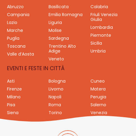
Abruzzo
Basilicata
Calabria
Campania
Emilia Romagna
Friuli Venezia
Giulia
Lazio
Liguria
Lombardia
Marche
Molise
Piemonte
Puglia
Sardegna
Sicilia
Toscana
Trentino Alto
Adige
Umbria
Valle d’Aosta
Veneto
EVENTI E FESTE IN CITTÀ
Asti
Bologna
Cuneo
Firenze
Livorno
Matera
Milano
Napoli
Perugia
Pisa
Roma
Salerno
Siena
Torino
Venezia