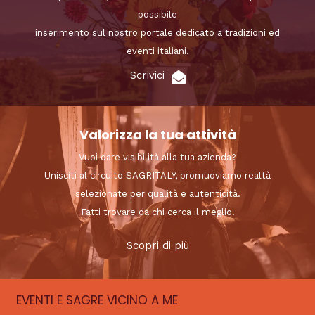
possibile
inserimento sul nostro portale dedicato a tradizioni ed
eventi italiani.
Scrivici
Valorizza la tua attività
Vuoi dare visibilità alla tua azienda?
Unisciti al circuito SAGRITALY, promuoviamo realtà
selezionate per qualità e autenticità.
Fatti trovare da chi cerca il meglio!
Scopri di più
EVENTI E SAGRE VICINO A ME