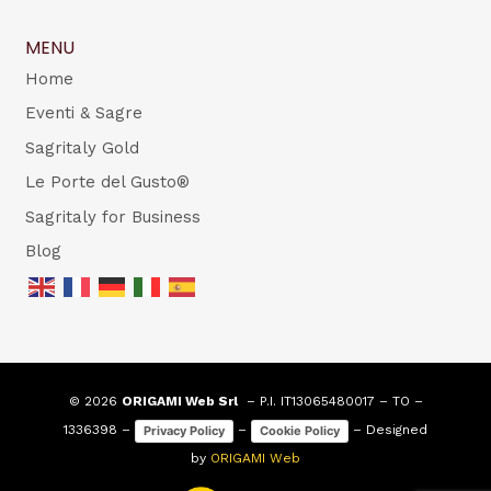
MENU
Home
Eventi & Sagre
Sagritaly Gold
Le Porte del Gusto®
Sagritaly for Business
Blog
© 2026
ORIGAMI Web Srl
– P.I. IT13065480017 – TO –
1336398 –
–
– Designed
Privacy Policy
Cookie Policy
by
ORIGAMI Web