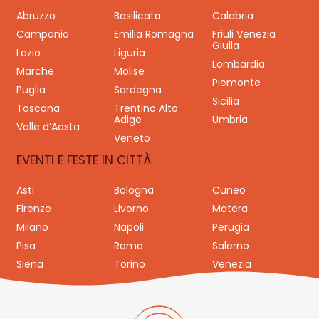
Abruzzo
Basilicata
Calabria
Campania
Emilia Romagna
Friuli Venezia
Giulia
Lazio
Liguria
Lombardia
Marche
Molise
Piemonte
Puglia
Sardegna
Sicilia
Toscana
Trentino Alto
Adige
Umbria
Valle d’Aosta
Veneto
EVENTI E FESTE IN CITTÀ
Asti
Bologna
Cuneo
Firenze
Livorno
Matera
Milano
Napoli
Perugia
Pisa
Roma
Salerno
Siena
Torino
Venezia