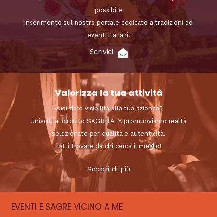
possibile
inserimento sul nostro portale dedicato a tradizioni ed
eventi italiani.
Scrivici
Valorizza la tua attività
Vuoi dare visibilità alla tua azienda?
Unisciti al circuito SAGRITALY, promuoviamo realtà
selezionate per qualità e autenticità.
Fatti trovare da chi cerca il meglio!
Scopri di più
EVENTI E SAGRE VICINO A ME