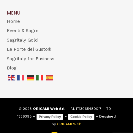
MENU
Home
Eventi & Sagre
Sagritaly Gold
Le Porte del Gusto®
Sagritaly for Business
Blog
© 2026
ORIGAMI Web Srl
– P.I. IT13065480017 – TO –
1336398 –
–
– Designed
Privacy Policy
Cookie Policy
by
ORIGAMI Web