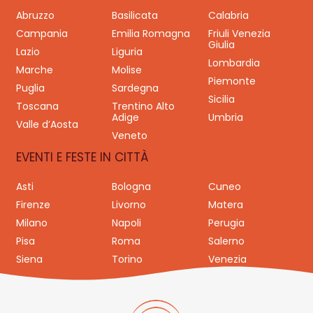
Abruzzo
Basilicata
Calabria
Campania
Emilia Romagna
Friuli Venezia
Giulia
Lazio
Liguria
Lombardia
Marche
Molise
Piemonte
Puglia
Sardegna
Sicilia
Toscana
Trentino Alto
Adige
Umbria
Valle d’Aosta
Veneto
EVENTI E FESTE IN CITTÀ
Asti
Bologna
Cuneo
Firenze
Livorno
Matera
Milano
Napoli
Perugia
Pisa
Roma
Salerno
Siena
Torino
Venezia