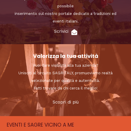
possibile
inserimento sul nostro portale dedicato a tradizioni ed
eventi italiani.
Scrivici
Valorizza la tua attività
Vuoi dare visibilità alla tua azienda?
Unisciti al circuito SAGRITALY, promuoviamo realtà
selezionate per qualità e autenticità.
Fatti trovare da chi cerca il meglio!
Scopri di più
EVENTI E SAGRE VICINO A ME