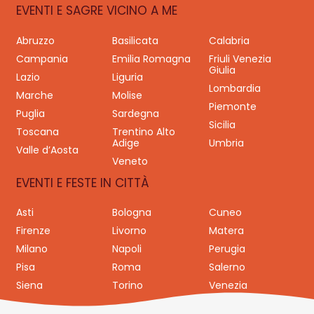
EVENTI E SAGRE VICINO A ME
Abruzzo
Basilicata
Calabria
Campania
Emilia Romagna
Friuli Venezia
Giulia
Lazio
Liguria
Lombardia
Marche
Molise
Piemonte
Puglia
Sardegna
Sicilia
Toscana
Trentino Alto
Adige
Umbria
Valle d’Aosta
Veneto
EVENTI E FESTE IN CITTÀ
Asti
Bologna
Cuneo
Firenze
Livorno
Matera
Milano
Napoli
Perugia
Pisa
Roma
Salerno
Siena
Torino
Venezia