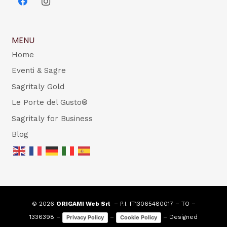
MENU
Home
Eventi & Sagre
Sagritaly Gold
Le Porte del Gusto®
Sagritaly for Business
Blog
© 2026
ORIGAMI Web Srl
– P.I. IT13065480017 – TO –
1336398 –
–
– Designed
Privacy Policy
Cookie Policy