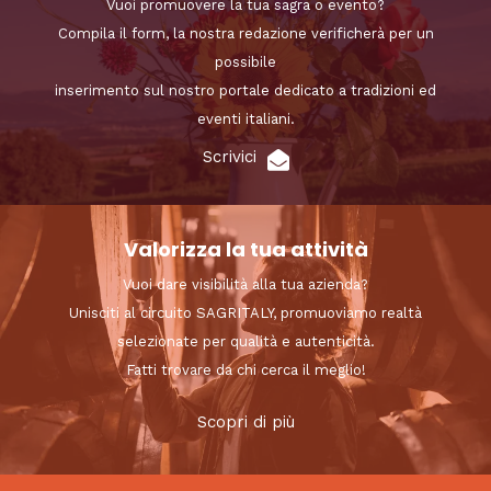
Vuoi promuovere la tua sagra o evento?
Compila il form, la nostra redazione verificherà per un
possibile
inserimento sul nostro portale dedicato a tradizioni ed
eventi italiani.
Scrivici
Valorizza la tua attività
Vuoi dare visibilità alla tua azienda?
Unisciti al circuito SAGRITALY, promuoviamo realtà
selezionate per qualità e autenticità.
Fatti trovare da chi cerca il meglio!
Scopri di più