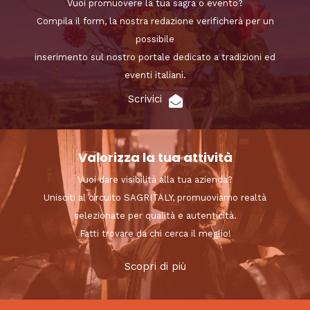
Vuoi promuovere la tua sagra o evento?
Compila il form, la nostra redazione verificherà per un
possibile
inserimento sul nostro portale dedicato a tradizioni ed
eventi italiani.
Scrivici
Valorizza la tua attività
Vuoi dare visibilità alla tua azienda?
Unisciti al circuito SAGRITALY, promuoviamo realtà
selezionate per qualità e autenticità.
Fatti trovare da chi cerca il meglio!
Scopri di più