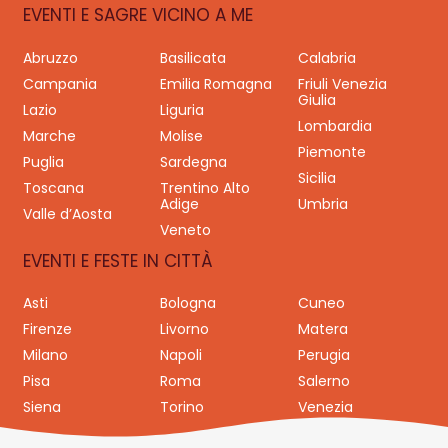
EVENTI E SAGRE VICINO A ME
Abruzzo
Basilicata
Calabria
Campania
Emilia Romagna
Friuli Venezia
Giulia
Lazio
Liguria
Lombardia
Marche
Molise
Piemonte
Puglia
Sardegna
Sicilia
Toscana
Trentino Alto
Adige
Umbria
Valle d’Aosta
Veneto
EVENTI E FESTE IN CITTÀ
Asti
Bologna
Cuneo
Firenze
Livorno
Matera
Milano
Napoli
Perugia
Pisa
Roma
Salerno
Siena
Torino
Venezia