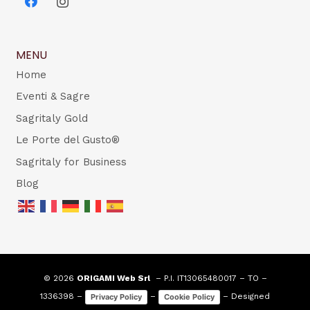
MENU
Home
Eventi & Sagre
Sagritaly Gold
Le Porte del Gusto®
Sagritaly for Business
Blog
© 2026
ORIGAMI Web Srl
– P.I. IT13065480017 – TO –
1336398 –
–
– Designed
Privacy Policy
Cookie Policy