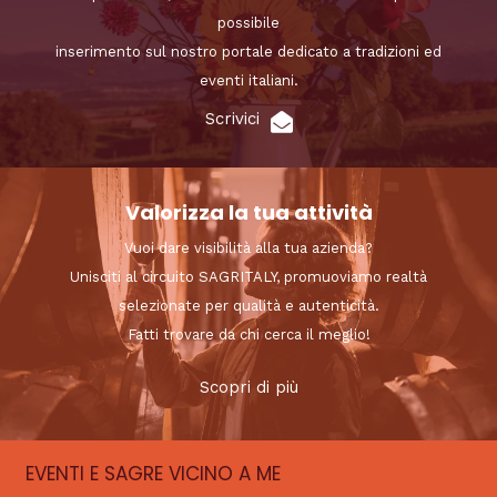
possibile
inserimento sul nostro portale dedicato a tradizioni ed
eventi italiani.
Scrivici
Valorizza la tua attività
Vuoi dare visibilità alla tua azienda?
Unisciti al circuito SAGRITALY, promuoviamo realtà
selezionate per qualità e autenticità.
Fatti trovare da chi cerca il meglio!
Scopri di più
EVENTI E SAGRE VICINO A ME