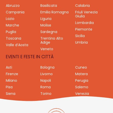
Abruzzo
Basilicata
Calabria
Campania
Emilia Romagna
Friuli Venezia
Giulia
Lazio
Liguria
Lombardia
Marche
Molise
Piemonte
Puglia
Sardegna
Sicilia
Toscana
Trentino Alto
Adige
Umbria
Valle d’Aosta
Veneto
EVENTI E FESTE IN CITTÀ
Asti
Bologna
Cuneo
Firenze
Livorno
Matera
Milano
Napoli
Perugia
Pisa
Roma
Salerno
Siena
Torino
Venezia