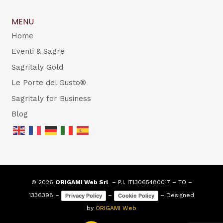
MENU
Home
Eventi & Sagre
Sagritaly Gold
Le Porte del Gusto®
Sagritaly for Business
Blog
© 2026
ORIGAMI Web Srl
– P.I. IT13065480017 – TO –
1336398 –
–
– Designed
Privacy Policy
Cookie Policy
by
ORIGAMI Web