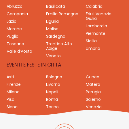
Abruzzo
Basilicata
Calabria
Campania
Emilia Romagna
Friuli Venezia
Giulia
Lazio
Liguria
Lombardia
Marche
Molise
Piemonte
Puglia
Sardegna
Sicilia
Toscana
Trentino Alto
Adige
Umbria
Valle d’Aosta
Veneto
EVENTI E FESTE IN CITTÀ
Asti
Bologna
Cuneo
Firenze
Livorno
Matera
Milano
Napoli
Perugia
Pisa
Roma
Salerno
Siena
Torino
Venezia