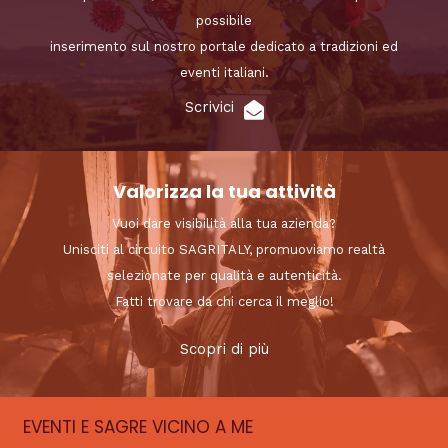
possibile
inserimento sul nostro portale dedicato a tradizioni ed
eventi italiani.
Scrivici
Valorizza la tua attività
Vuoi dare visibilità alla tua azienda?
Unisciti al circuito SAGRITALY, promuoviamo realtà
selezionate per qualità e autenticità.
Fatti trovare da chi cerca il meglio!
Scopri di più
EVENTI E SAGRE VICINO A ME