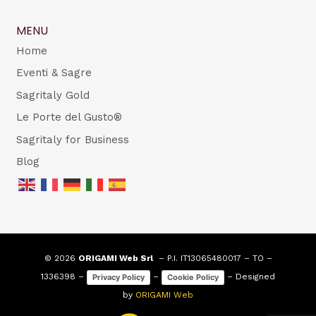
MENU
Home
Eventi & Sagre
Sagritaly Gold
Le Porte del Gusto®
Sagritaly for Business
Blog
© 2026
ORIGAMI Web Srl
– P.I. IT13065480017 – TO –
1336398 –
–
– Designed
Privacy Policy
Cookie Policy
by
ORIGAMI Web