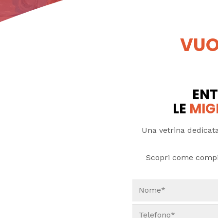
VUO
ENT
LE
MIG
Una vetrina dedicata
Scopri come compi