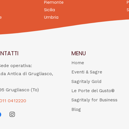
Piemonte
P
Sicilia
S
e
Umbria
NTATTI
MENU
Home
Sede operativa:
Eventi & Sagre
ada Antica di Grugliasco,
Sagritaly Gold
95 Grugliasco (To)
Le Porte del Gusto®
Sagritaly for Business
011 0412220
Blog