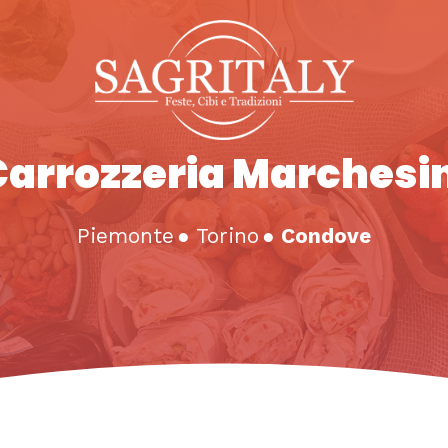
Carrozzeria Marchesin
Piemonte
●
Torino
●
Condove