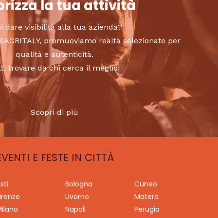
rizza la tua attività
i dare visibilità alla tua azienda?
to SAGRITALY, promuoviamo realtà selezionate per
qualità e autenticità.
tti trovare da chi cerca il meglio!
Scopri di più
EVENTI E FESTE IN CITTÀ
sti
Bologna
Cuneo
irenze
Livorno
Matera
ilano
Napoli
Perugia