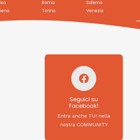
isa
Roma
Salerno
iena
Torino
Venezia
Seguici su
Facebook!
SAGRITALY
Seguici su
Facebook!
Feste, cibi e tradizioni
da Nord a Sud...
Entra anche TU! nella
nostra COMMUNITY