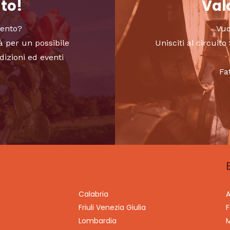
nto!
Valo
vento?
Vuo
à per un possibile
Unisciti al circui
dizioni ed eventi
Fa
Calabria
A
Friuli Venezia Giulia
F
Lombardia
M