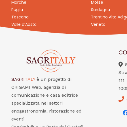
Marche
Molise
Puglia
Sardegna
Toscana
Trentino Alto Adig
Valle d’Aosta
Veneto
CO
Str
SAGR
ITALY
è un progetto di
111
ORIGAMI Web, agenzia di
100
comunicazione e casa editrice
specializzata nei settori
enogastronomia, ristorazione ed
eventi.
Sagritaly® e Le Porte del Gusto®