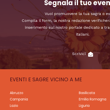
Segnala il tuo eve
Vuoi promuovere la tua sagra o e
Compila il form, la nostra redazione verificher
inserimento sul nostro portale dedicato a tra
italiani.
Scrivici
EVENTI E SAGRE VICINO A ME
Abruzzo
Basilicata
Campania
Emilia Romagna
Lazio
Liguria