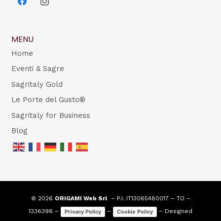
MENU
Home
Eventi & Sagre
Sagritaly Gold
Le Porte del Gusto®
Sagritaly for Business
Blog
© 2026
ORIGAMI Web Srl
– P.I. IT13065480017 – TO –
1336398 –
–
– Designed
Privacy Policy
Cookie Policy