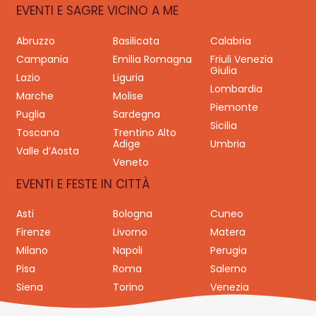
EVENTI E SAGRE VICINO A ME
Abruzzo
Basilicata
Calabria
Campania
Emilia Romagna
Friuli Venezia
Giulia
Lazio
Liguria
Lombardia
Marche
Molise
Piemonte
Puglia
Sardegna
Sicilia
Toscana
Trentino Alto
Adige
Umbria
Valle d’Aosta
Veneto
EVENTI E FESTE IN CITTÀ
Asti
Bologna
Cuneo
Firenze
Livorno
Matera
Milano
Napoli
Perugia
Pisa
Roma
Salerno
Siena
Torino
Venezia