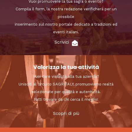
Vuoi promuovere la tua sagra o evento?
Compila il form, la nostra redazione verificherà per un
possibile
inserimento sul nostro portale dedicato a tradizioni ed
eventi italiani.
Scrivici
Valorizza la tua attività
Vuoi dare visibilità alla tua azienda?
Unisciti al circuito SAGRITALY, promuoviamo realtà
selezionate per qualità e autenticità.
Fatti trovare da chi cerca il meglio!
Scopri di più