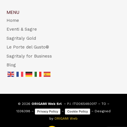
MENU
Home
Eventi & Sagre
Sagritaly Gold
Le Porte del Gusto®
Sagritaly for Business
Blog
© 2026
ORIGAMI Web Srl
– P.I. IT13065480017 – TO –
1336398 –
–
– Designed
Privacy Policy
Cookie Policy
by
ORIGAMI Web