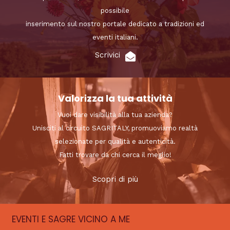
possibile
inserimento sul nostro portale dedicato a tradizioni ed
eventi italiani.
Scrivici
Valorizza la tua attività
Vuoi dare visibilità alla tua azienda?
Unisciti al circuito SAGRITALY, promuoviamo realtà
selezionate per qualità e autenticità.
Fatti trovare da chi cerca il meglio!
Scopri di più
EVENTI E SAGRE VICINO A ME