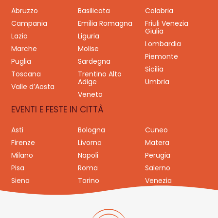
Abruzzo
Basilicata
Calabria
Campania
Emilia Romagna
Friuli Venezia
Giulia
Lazio
Liguria
Lombardia
Marche
Molise
Piemonte
Puglia
Sardegna
Sicilia
Toscana
Trentino Alto
Adige
Umbria
Valle d’Aosta
Veneto
EVENTI E FESTE IN CITTÀ
Asti
Bologna
Cuneo
Firenze
Livorno
Matera
Milano
Napoli
Perugia
Pisa
Roma
Salerno
Siena
Torino
Venezia